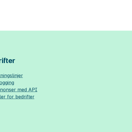
ifter
ningslinjer
logging
nnonser med API
ler for bedrifter