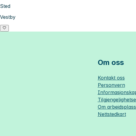
Sted
Vestby
Om oss
Kontakt oss
Personvern
Informasjonskap
Tilgjengelighets
Om
arbeidsplas
Nettstedkart