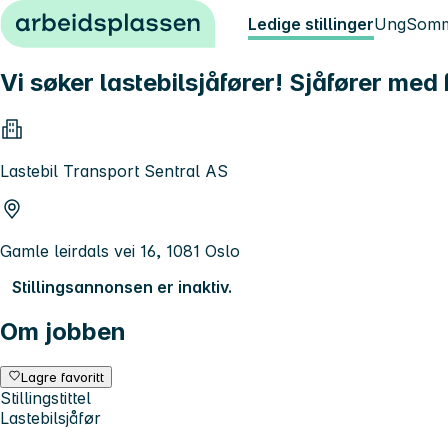
Hopp til innhold
Ledige stillinger
Ung
Somm
Vi søker lastebilsjåfører! Sjåfører med 
Lastebil Transport Sentral AS
Gamle leirdals vei 16, 1081 Oslo
Stillingsannonsen er inaktiv.
Om jobben
Lagre favoritt
Stillingstittel
Lastebilsjåfør