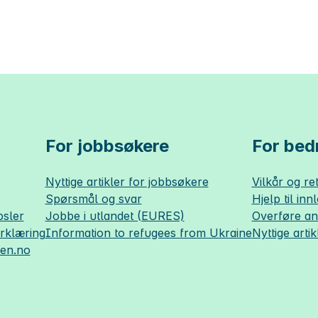
For jobbsøkere
For bedr
Nyttige artikler for jobbsøkere
Vilkår og ret
Spørsmål og svar
Hjelp til inn
sler
Jobbe i utlandet (EURES)
Overføre a
erklæring
Information to refugees from Ukraine
Nyttige artik
sen.no