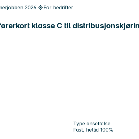
erjobben
2026
☀️
For bedrifter
førerkort klasse C til distribusjonskjøri
Type ansettelse
Fast, heltid 100%