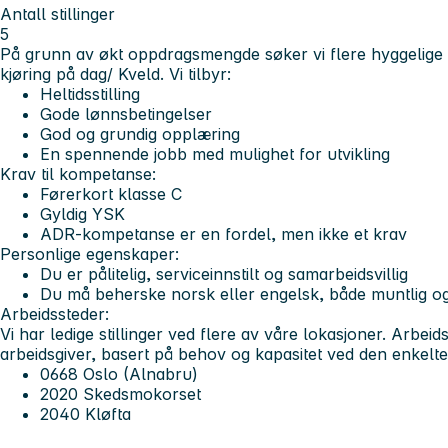
Antall stillinger
5
På grunn av økt oppdragsmengde søker vi flere hyggelige sj
kjøring på dag/ Kveld.
Vi tilbyr:
Heltidsstilling
Gode lønnsbetingelser
God og grundig opplæring
En spennende jobb med mulighet for utvikling
Krav til kompetanse:
Førerkort klasse C
Gyldig YSK
ADR-kompetanse er en fordel, men ikke et krav
Personlige egenskaper:
Du er pålitelig, serviceinnstilt og samarbeidsvillig
Du må beherske norsk eller engelsk, både muntlig og 
Arbeidssteder:
Vi har ledige stillinger ved flere av våre lokasjoner. Arbeid
arbeidsgiver, basert på behov og kapasitet ved den enkelte
0668 Oslo (Alnabru)
2020 Skedsmokorset
2040 Kløfta