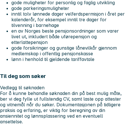
gode muligheter for personlig og faglig utvikling
gode parkeringsmuligheter
inntil tolv lønnede dager velferdspermisjon i året per
kalenderår, for eksempel inntil tre dager for
tilvenning i barnehage
en av Norges beste pensjonsordninger som varer
livet ut, inkludert både uførepensjon og
etterlattepensjon
gode forsikringer og gunstige lånevilkår gjennom
medlemskap i offentlig pensjonskasse
lønn i henhold til gjeldende tariffavtale
Til deg som søker
Vedlegg til søknaden
For å kunne behandle søknaden din på best mulig måte,
ber vi deg fylle ut fullstendig CV, samt laste opp attester
og vitnemål når du søker. Dokumentasjonen på tidligere
praksis og erfaring, er viktig for beregning av din
ansiennitet og lønnsplassering ved en eventuell
ansettelse.