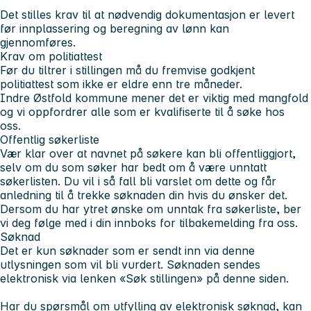
Det stilles krav til at nødvendig dokumentasjon er levert
før innplassering og beregning av lønn kan
gjennomføres.
Krav om politiattest
Før du tiltrer i stillingen må du fremvise godkjent
politiattest som ikke er eldre enn tre måneder.
Indre Østfold kommune mener det er viktig med mangfold
og vi oppfordrer alle som er kvalifiserte til å søke hos
oss.
Offentlig søkerliste
Vær klar over at navnet på søkere kan bli offentliggjort,
selv om du som søker har bedt om å være unntatt
søkerlisten. Du vil i så fall bli varslet om dette og får
anledning til å trekke søknaden din hvis du ønsker det.
Dersom du har ytret ønske om unntak fra søkerliste, ber
vi deg følge med i din innboks for tilbakemelding fra oss.
Søknad
Det er kun søknader som er sendt inn via denne
utlysningen som vil bli vurdert. Søknaden sendes
elektronisk via lenken «Søk stillingen» på denne siden.
Har du spørsmål om utfylling av elektronisk søknad, kan