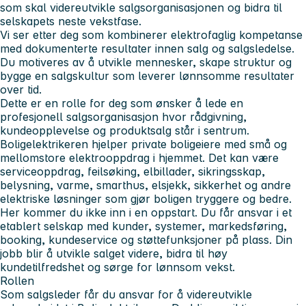
som skal videreutvikle salgsorganisasjonen og bidra til
selskapets neste vekstfase.
Vi ser etter deg som kombinerer
elektrofaglig kompetanse
med dokumenterte resultater innen salg og salgsledelse.
Du motiveres av å utvikle mennesker, skape struktur og
bygge en salgskultur som leverer lønnsomme resultater
over tid.
Dette er en rolle for deg som ønsker å lede en
profesjonell salgsorganisasjon hvor rådgivning,
kundeopplevelse og produktsalg står i sentrum.
Boligelektrikeren hjelper private boligeiere med små og
mellomstore elektrooppdrag i hjemmet. Det kan være
serviceoppdrag, feilsøking, elbillader, sikringsskap,
belysning, varme, smarthus, elsjekk, sikkerhet og andre
elektriske løsninger som gjør boligen tryggere og bedre.
Her kommer du ikke inn i en oppstart. Du får ansvar i et
etablert selskap med kunder, systemer, markedsføring,
booking, kundeservice og støttefunksjoner på plass. Din
jobb blir å utvikle salget videre, bidra til høy
kundetilfredshet og sørge for lønnsom vekst.
Rollen
Som salgsleder får du ansvar for å videreutvikle