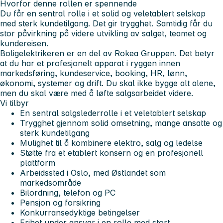
Hvorfor denne rollen er spennende
Du får en sentral rolle i et solid og veletablert selskap
med sterk kundetilgang. Det gir trygghet. Samtidig får du
stor påvirkning på videre utvikling av salget, teamet og
kundereisen.
Boligelektrikeren er en del av Rokea Gruppen. Det betyr
at du har et profesjonelt apparat i ryggen innen
markedsføring, kundeservice, booking, HR, lønn,
økonomi, systemer og drift. Du skal ikke bygge alt alene,
men du skal være med å løfte salgsarbeidet videre.
Vi tilbyr
En sentral salgslederrolle i et veletablert selskap
Trygghet gjennom solid omsetning, mange ansatte og
sterk kundetilgang
Mulighet til å kombinere elektro, salg og ledelse
Støtte fra et etablert konsern og en profesjonell
plattform
Arbeidssted i Oslo, med Østlandet som
markedsområde
Bilordning, telefon og PC
Pensjon og forsikring
Konkurransedyktige betingelser
Frihet under ansvar i en rolle med stort