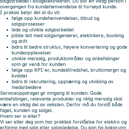
salgsarbeidet i Boligelektrikeren. Du blir en viktig person i
overgangen fra kundehenvendelse til fornøyd kunde.
I praksis betyr det at du vil:
følge opp kundehenvendelser, tilbud og
salgsprosesser
lede og utvikle salgsarbeidet
jobbe tett med salgsingeniører, elektrikere, booking
og drift
bidra til bedre struktur, høyere konvertering og gode
kundeopplevelser
utvikle mersalg, produktområder og anbefalinger
som gir verdi for kunden
følge opp KPI-er, kundetilfredshet, bruttomargin og
kvalitet
bidra til rekruttering, opplæring og utvikling av
medarbeidere
Serviceoppdraget gir inngang til kunden. Gode
anbefalinger, relevante produkter og riktig mersalg skal
være en viktig del av veksten. Derfor må du forstå både
faget, kunden og salget.
Hvem ser vi etter?
Vi ser etter deg som har praktisk forståelse for elektro og
erfaring med salg eller salgsledelse. Du kan ha bakgrunn