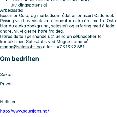
utviklingspotensial
Arbeidssted
Basen er Oslo, og markedsområdet er primært Østlandet.
Reising vil i hovedsak være innenfor cirka én time fra Oslo.
Har du elektrobakgrunn, salgsteft og erfaring med å lede
andre, vil vi gjerne høre fra deg.
Høres dette spennende ut?
Send en søknad
eller ta
kontakt med SalesJobs ved Magne Lome på
magne@salesjobs.no
eller +47 913 92 881.
Om bedriften
Sektor
Privat
Nettsted
http://www.salesjobs.no/