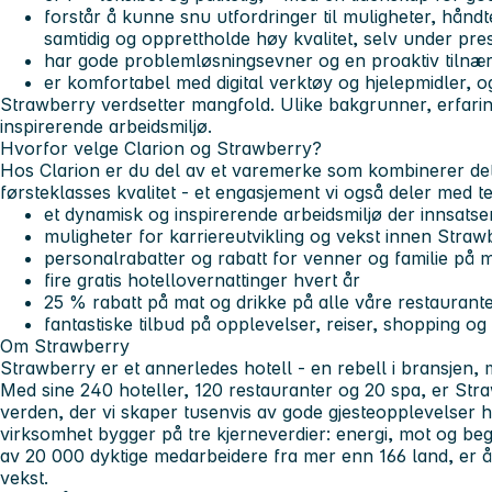
forstår
å kunne snu utfordringer til muligheter,
håndte
samtidig og opprettholde høy kvalitet, selv under pre
har
gode problemløsningsevner
og en proaktiv tilnæ
er
komfortabel med digital verktøy
og hjelepmidler, o
Strawberry verdsetter mangfold. Ulike bakgrunner, erfarin
inspirerende arbeidsmiljø.
Hvorfor velge Clarion og Strawberry?
Hos Clarion er du del av et varemerke som kombinerer det
førsteklasses kvalitet - et engasjement vi også deler med t
et dynamisk og inspirerende arbeidsmiljø der innsatsen 
muligheter for karriereutvikling og vekst innen Straw
personalrabatter og rabatt for venner og familie på 
fire gratis hotellovernattinger hvert år
25 % rabatt på mat og drikke på alle våre restaurant
fantastiske tilbud på opplevelser, reiser, shopping o
Om Strawberry
Strawberry er et annerledes hotell - en rebell i bransjen,
Med sine 240 hoteller, 120 restauranter og 20 spa, er Stra
verden, der vi skaper tusenvis av gode gjesteopplevelser 
virksomhet bygger på tre kjerneverdier: energi, mot og beg
av 20 000 dyktige medarbeidere fra mer enn 166 land, er å
vekst.