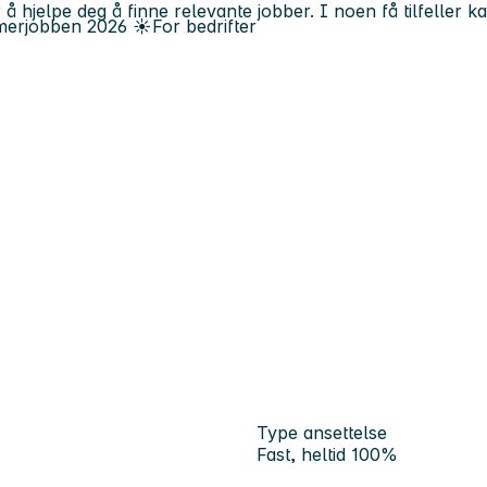
 å hjelpe deg å finne relevante jobber. I noen få tilfeller 
erjobben
2026
☀️
For bedrifter
Type ansettelse
Fast, heltid 100%