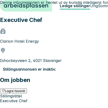
Denne informasjonen er hentet ut av kunstig intelligens for
Hopp til innhold
Ledige stillinger
Ung
Somm
Executive Chef
Clarion Hotel Energy
Ishockeyveien 2, 4021 Stavanger
Stillingsannonsen er inaktiv.
Om jobben
Lagre favoritt
Stillingstittel
Executive Chef