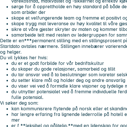
varekostnad, matkvalitet og -sikkerhet og effektiv kjø
sørge for å opprettholde en høy standard på både de
som arbider der
skape et velfungerende team og fremme et positivt og
skape trygg mat leveranse av høy kvalitet til våre gje
sikre at våre gjester skryter av maten og kommer tilb
samarbeide tett med resten av ledergruppen for sa
Dette er en***permanent stilling med en stillingsprosent
Startdato avtales nærmere. Stillingen innebærer varierende
og helger.
Du vil lykkes her hvis:
du er et godt forbilde f
or vår bedriftskultur
du skaper du gode relasjoner, samarbeid og tillit
du
tar ansvar
ved å ta beslutninger som ivaretar sels
du setter klare mål
og holder deg og andre ansvarlig 
du
viser vei
ved å formidle klare visjoner og tydelige 
du utnytter potensialet
ved å fremme individuelle ferd
fulle potensial.
Vi søker deg som:
kan
kommunisrere flytende på norsk eller et skandin
har
lengre erfaring fra lignende lederrolle
på hotell e
mer
er
f
**leksibel og pålitelig,**med en lidenskap for g