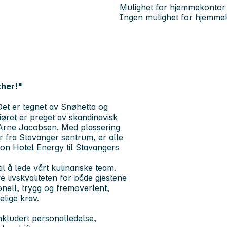
Mulighet for hjemmekontor
Ingen mulighet for hjemme
ther!"
Det er tegnet av Snøhetta og
øret er preget av skandinavisk
 Arne Jacobsen. Med plassering
 fra Stavanger sentrum, er alle
rion Hotel Energy til Stavangers
l å lede vårt kulinariske team.
e livskvaliteten for både gjestene
nell, trygg og fremoverlent,
elige krav.
inkludert personalledelse,