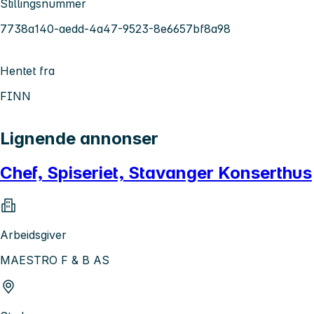
Stillingsnummer
7738a140-aedd-4a47-9523-8e6657bf8a98
Hentet fra
FINN
Lignende annonser
Chef, Spiseriet, Stavanger Konserthus
Arbeidsgiver
MAESTRO F & B AS