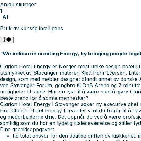
Antall stillinger
1
AI
Bruk av kunstig intelligens
"We believe in creating Energy, by bringing people toge
Clarion Hotel Energy er Norges mest unike design hotell! 
utsmykket av Stavanger-maleren Kjell Pahr-Iversen. Interi
design, som med møbler designet blandt annet av danske
ved Stavanger Forum, gangbro til DnB Arena og 7 minutter
muligheter til stede.
Har du lyst til å være med å gjøre Cla
beste arena for å samle mennesker?
Clarion Hotel Energy i Stavanger søker ny executive chef ti
Hos Clarion Hotel Energy forventer vi at du bidrar til å hev
og medarbeiderne dine. Det oppnår du ved å være profesjo
samtidig som du har en tydelig tilstedeværelse og stiller tyd
Dine arbeidsoppgaver:
ha total ansvar for den daglige driften av kjøkkenet, 