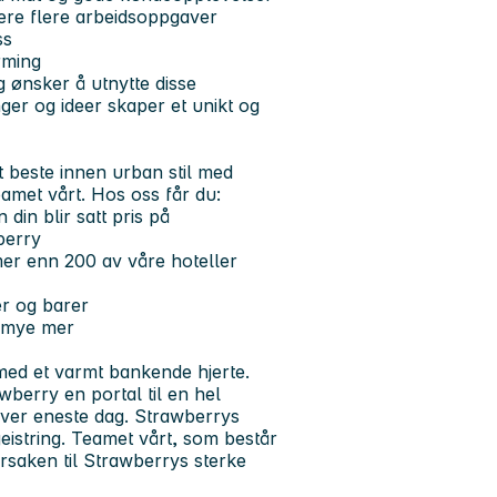
re flere arbeidsoppgaver
ss
rming
g ønsker å utnytte disse
ger og ideer skaper et unikt og
 beste innen urban stil med
eamet vårt. Hos oss får du:
din blir satt pris på
berry
mer enn 200 av våre hoteller
er og barer
g mye mer
 med et varmt bankende hjerte.
wberry en portal til en hel
hver eneste dag. Strawberrys
eistring. Teamet vårt, som består
rsaken til Strawberrys sterke