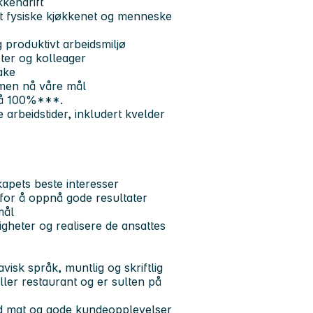
kkendrift
t fysiske kjøkkenet og menneske
 produktivt arbeidsmiljø
ster og kolleager
ake
mmen nå våre mål
 på 100%***.
 arbeidstider, inkludert kvelder
kapets beste interesser
for å oppnå gode resultater
mål
igheter og realisere de ansattes
avisk språk,
muntlig og skriftlig
ller restaurant og er sulten på
od mat og gode kundeopplevelser