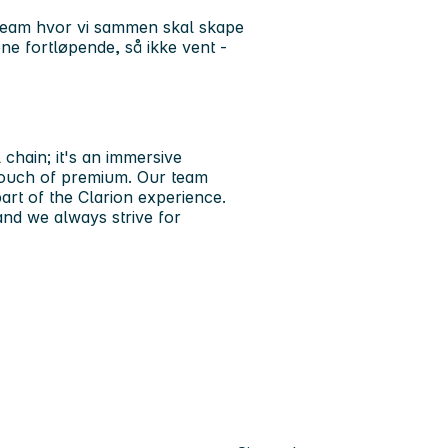
t team hvor vi sammen skal skape
e fortløpende, så ikke vent -
chain; it's an immersive
 touch of premium. Our team
rt of the Clarion experience.
and we always strive for