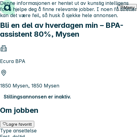
Denne informasjonen er hentet ut av kunstig intelligens
Hopp til innhold
Meny
for å hjelpe deg å finne relevante jobber. I noen få tilfeller
kan det være feil, så husk å sjekke hele annonsen.
Bli en del av hverdagen min – BPA-
assistent 80%, Mysen
Ecura BPA
1850 Mysen, 1850 Mysen
Stillingsannonsen er inaktiv.
Om jobben
Lagre favoritt
Type ansettelse
Fast, deltid