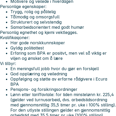
Motivere og veilede i hverdagen
Personlige egenskaper:
Trygg, rolig og pålitelig
Tålmodig og omsorgsfull
Strukturert og selvstendig
Samarbeidsorientert med godt humør
Personlig egnethet og kjemi vektlegges.
Kvalifikasjoner:
Har gode norskkunnskaper
Gyldig politiattest
Erfaring som BPA er positivt, men vel så viktig er
viljen og ønsket om å lære
Vi tilbyr:
En meningsfull jobb hvor du gjør en forskjell
God opplæring og veiledning
Oppfølging og støtte av erfarne rådgivere i Ecura
BPA
Pensjons- og forsikringsordninger
Lønn etter tariffavtale: for tiden minstelønn kr. 225,4
(gjelder ved turnusarbeid, dvs. arbeidstidsordning
med gjennomsnittlig 35,5 timer pr. uke i 100% stilling).
For den utlyste stillingen gjelder en gjennomsnittlig
arbeidstid med 35,5 timer pr uke (100% stilling).