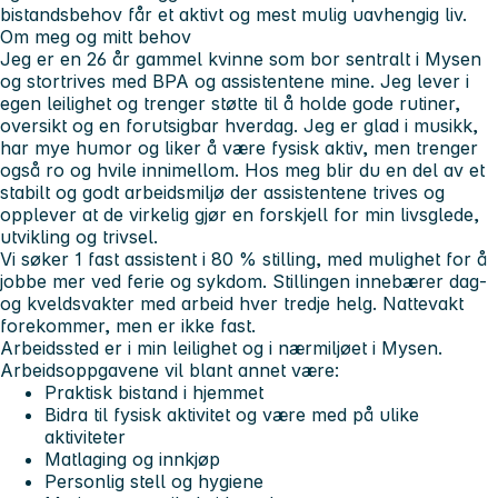
bistandsbehov får et aktivt og mest mulig uavhengig liv.
Om meg og mitt behov
Jeg er en 26 år gammel kvinne som bor sentralt i Mysen
og stortrives med BPA og assistentene mine. Jeg lever i
egen leilighet og trenger støtte til å holde gode rutiner,
oversikt og en forutsigbar hverdag. Jeg er glad i musikk,
har mye humor og liker å være fysisk aktiv, men trenger
også ro og hvile innimellom. Hos meg blir du en del av et
stabilt og godt arbeidsmiljø der assistentene trives og
opplever at de virkelig gjør en forskjell for min livsglede,
utvikling og trivsel.
Vi søker 1 fast assistent i 80 % stilling, med mulighet for å
jobbe mer ved ferie og sykdom. Stillingen innebærer dag-
og kveldsvakter med arbeid hver tredje helg. Nattevakt
forekommer, men er ikke fast.
Arbeidssted er i min leilighet og i nærmiljøet i Mysen.
Arbeidsoppgavene vil blant annet være:
Praktisk bistand i hjemmet
Bidra til fysisk aktivitet og være med på ulike
aktiviteter
Matlaging og innkjøp
Personlig stell og hygiene