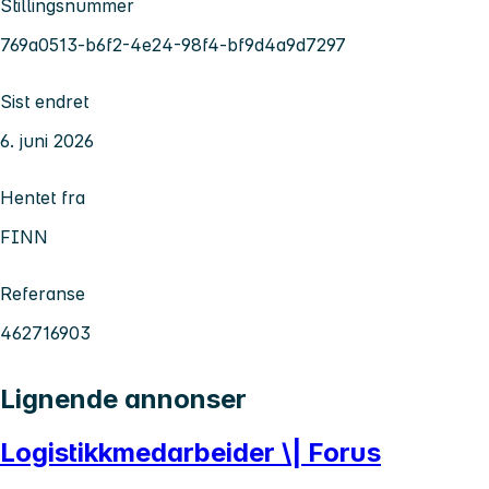
Stillingsnummer
769a0513-b6f2-4e24-98f4-bf9d4a9d7297
Sist endret
6. juni 2026
Hentet fra
FINN
Referanse
462716903
Lignende annonser
Logistikkmedarbeider \| Forus