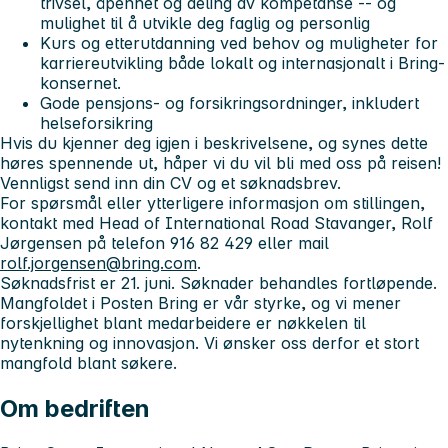
trivsel, åpenhet og deling av kompetanse -- og
mulighet til å utvikle deg faglig og personlig
Kurs og etterutdanning ved behov og muligheter for
karriereutvikling både lokalt og internasjonalt i Bring-
konsernet.
Gode pensjons- og forsikringsordninger, inkludert
helseforsikring
Hvis du kjenner deg igjen i beskrivelsene, og synes dette
høres spennende ut, håper vi du vil bli med oss på reisen!
Vennligst send inn din CV og et søknadsbrev.
For spørsmål eller ytterligere informasjon om stillingen,
kontakt med Head of International Road Stavanger, Rolf
Jørgensen på telefon 916 82 429 eller mail
rolf.jorgensen@bring.com
.
Søknadsfrist er 21. juni. Søknader behandles fortløpende.
Mangfoldet i Posten Bring er vår styrke, og vi mener
forskjellighet blant medarbeidere er nøkkelen til
nytenkning og innovasjon. Vi ønsker oss derfor et stort
mangfold blant søkere.
Om bedriften