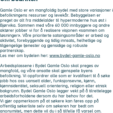
Gamle Oslo er en mangfoldig bydel med store variasjoner i
befolkningens ressurser og levekår. Bebyggelsen er
preget av alt fra middelalder til hypermoderne hus øst i
Bjørvika. Sammen med våre 60 000 innbyggere og andre
aktører jobber vi for å realisere visjonen «sammen om
løsninger». Våre prioriterte satsingsområder er arbeid og
aktivitet, forebyggende og tidlig innsats, helhetlige og
tilgjengelige tjenester og gjensidige og robuste
partnerskap
.
Les mer om bydelen her:
www.bydel-gamle-oslo.no
Arbeidsplassene i Bydel Gamle Oslo skal preges av
mangfold, og våre ansatte skal gjenspeile byens
befolkning. Vi oppfordrer alle som er kvalifisert til å søke
jobb hos oss uansett alder, funksjonsevne, kjønn,
kjønnsidentitet, seksuell orientering, religion eller etnisk
bakgrunn. Bydel Gamle Oslo legger vekt på å tilrettelegge
arbeidsforholdene dersom du har behov for det.
Vi gjør oppmerksom på at søkere kan føres opp på
offentlig søkerliste selv om søkeren har bedt om
anonymitet, men dette vil du i så tilfelle få varsel om.