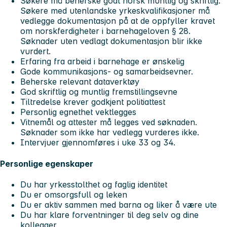
Søkere må beherske godt norsk muntlig og skriftlig.
Søkere med utenlandske yrkeskvalifikasjoner må
vedlegge dokumentasjon på at de oppfyller kravet
om norskferdigheter i barnehageloven § 28.
Søknader uten vedlagt dokumentasjon blir ikke
vurdert.
Erfaring fra arbeid i barnehage er ønskelig
Gode kommunikasjons- og samarbeidsevner.
Beherske relevant dataverktøy
God skriftlig og muntlig fremstillingsevne
Tiltredelse krever godkjent politiattest
Personlig egnethet vektlegges
Vitnemål og attester må legges ved søknaden.
Søknader som ikke har vedlegg vurderes ikke.
Intervjuer gjennomføres i uke 33 og 34.
Personlige egenskaper
Du har yrkesstolthet og faglig identitet
Du er omsorgsfull og leken
Du er aktiv sammen med barna og liker å være ute
Du har klare forventninger til deg selv og dine
kollegaer