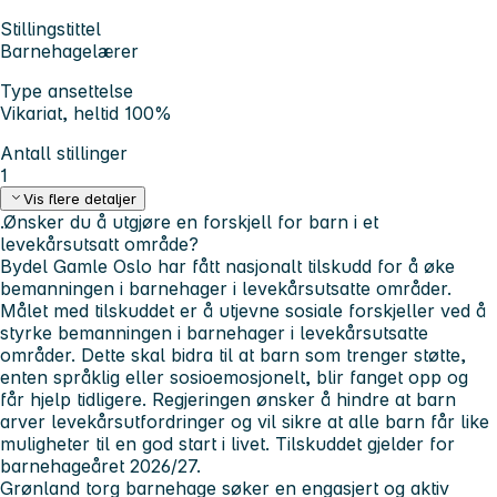
Stillingstittel
Barnehagelærer
Type ansettelse
Vikariat, heltid 100%
Antall stillinger
1
Vis flere detaljer
.Ønsker du å utgjøre en forskjell for barn i et
levekårsutsatt område?
Bydel Gamle Oslo har fått nasjonalt tilskudd for å øke
bemanningen i barnehager i levekårsutsatte områder.
Målet med tilskuddet er å utjevne sosiale forskjeller ved å
styrke bemanningen i barnehager i levekårsutsatte
områder. Dette skal bidra til at barn som trenger støtte,
enten språklig eller sosioemosjonelt, blir fanget opp og
får hjelp tidligere. Regjeringen ønsker å hindre at barn
arver levekårsutfordringer og vil sikre at alle barn får like
muligheter til en god start i livet. Tilskuddet gjelder for
barnehageåret 2026/27.
Grønland torg barnehage søker en engasjert og aktiv