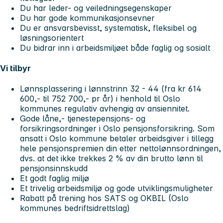
Du har leder- og veiledningsegenskaper
Du har gode kommunikasjonsevner
Du er ansvarsbevisst, systematisk, fleksibel og
løsningsorientert
Du bidrar inn i arbeidsmiljøet både faglig og sosialt
Vi tilbyr
Lønnsplassering i lønnstrinn 32 - 44 (fra kr 614
600,- til 752 700,- pr år) i henhold til Oslo
kommunes regulativ avhengig av ansiennitet.
Gode låne,- tjenestepensjons- og
forsikringsordninger i Oslo pensjonsforsikring. Som
ansatt i Oslo kommune betaler arbeidsgiver i tillegg
hele pensjonspremien din etter nettolønnsordningen,
dvs. at det ikke trekkes 2 % av din brutto lønn til
pensjonsinnskudd
Et godt faglig miljø
Et trivelig arbeidsmiljø og gode utviklingsmuligheter
Rabatt på trening hos SATS og OKBIL (Oslo
kommunes bedriftsidrettslag)