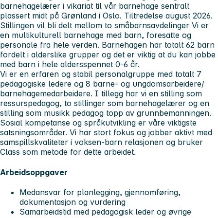
barnehagelærer i vikariat til vår barnehage sentralt
plassert midt på Grønland i Oslo. Tiltredelse august 2026.
Stillingen vil bli delt mellom to småbarnsavdelinger Vi er
en multikulturell barnehage med barn, foresatte og
personale fra hele verden. Barnehagen har totalt 62 barn
fordelt i alderslike grupper og det er viktig at du kan jobbe
med barn i hele aldersspennet 0-6 år.
Vi er en erfaren og stabil personalgruppe med totalt 7
pedagogiske ledere og 8 barne- og ungdomsarbeidere/
barnehagemedarbeidere. I tillegg har vi en stilling som
ressurspedagog, to stillinger som barnehagelærer og en
stilling som musikk pedagog topp av grunnbemanningen.
Sosial kompetanse og språkutvikling er våre viktigste
satsningsområder. Vi har stort fokus og jobber aktivt med
samspillskvaliteter i voksen-barn relasjonen og bruker
Class som metode for dette arbeidet.
Arbeidsoppgaver
Medansvar for planlegging, gjennomføring,
dokumentasjon og vurdering
Samarbeidstid med pedagogisk leder og øvrige