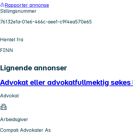
Rapporter annonse
Stillingsnummer
76132e1a-01e6-466c-aee1-c9f4ea570e65
Hentet fra
FINN
Lignende annonser
Advokat eller advokatfullmektig søkes
Advokat
Arbeidsgiver
Compati Advokater As