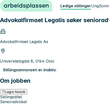
Hopp til innhold
Ledige stillinger
Ung
Somm
Advokatfirmaet Legalis søker senioradv
Advokatfirmaet Legalis As
Universitetsgata 8, 0164 Oslo
Stillingsannonsen er inaktiv.
Om jobben
Lagre favoritt
Stillingstittel
Senioradvokat