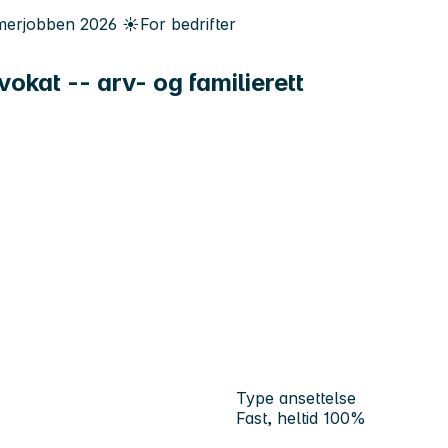
erjobben
2026
☀️
For bedrifter
okat -- arv- og familierett
Type ansettelse
Fast, heltid 100%