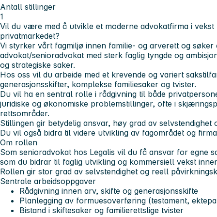
Antall stillinger
1
Vil du være med å utvikle et moderne advokatfirma i vekst 
privatmarkedet?
Vi styrker vårt fagmiljø innen familie- og arverett og søker
advokat/senioradvokat med sterk faglig tyngde og ambisj
og strategiske saker.
Hos oss vil du arbeide med et krevende og variert sakstilf
generasjonsskifter, komplekse familiesaker og tvister.
Du vil ha en sentral rolle i rådgivning til både privatpers
juridiske og økonomiske problemstillinger, ofte i skjæring
rettsområder.
Stillingen gir betydelig ansvar, høy grad av selvstendighet
Du vil også bidra til videre utvikling av fagområdet og firm
Om rollen
Som senioradvokat hos Legalis vil du få ansvar for egne sa
som du bidrar til faglig utvikling og kommersiell vekst inn
Rollen gir stor grad av selvstendighet og reell påvirkningsk
Sentrale arbeidsoppgaver
Rådgivning innen arv, skifte og generasjonsskifte
Planlegging av formuesoverføring (testament, ektepak
Bistand i skiftesaker og familierettslige tvister