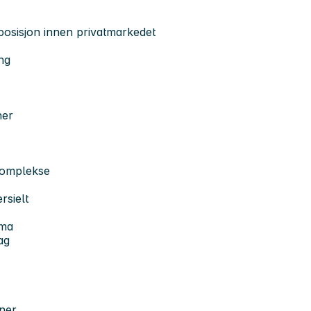
sposisjon innen privatmarkedet
ng
ner
 komplekse
rsielt
rma
ag
oner