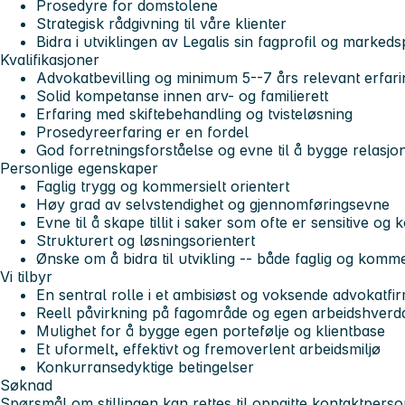
Prosedyre for domstolene
Strategisk rådgivning til våre klienter
Bidra i utviklingen av Legalis sin fagprofil og marked
Kvalifikasjoner
Advokatbevilling og minimum 5--7 års relevant erfari
Solid kompetanse innen arv- og familierett
Erfaring med skiftebehandling og tvisteløsning
Prosedyreerfaring er en fordel
God forretningsforståelse og evne til å bygge relasjo
Personlige egenskaper
Faglig trygg og kommersielt orientert
Høy grad av selvstendighet og gjennomføringsevne
Evne til å skape tillit i saker som ofte er sensitive og
Strukturert og løsningsorientert
Ønske om å bidra til utvikling -- både faglig og komme
Vi tilbyr
En sentral rolle i et ambisiøst og voksende advokatfi
Reell påvirkning på fagområde og egen arbeidshverd
Mulighet for å bygge egen portefølje og klientbase
Et uformelt, effektivt og fremoverlent arbeidsmiljø
Konkurransedyktige betingelser
Søknad
Spørsmål om stillingen kan rettes til oppgitte kontaktpers