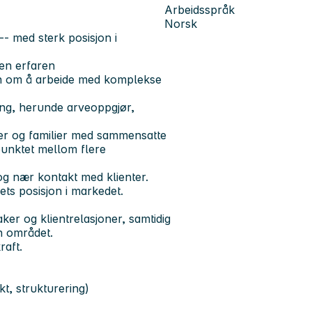
Arbeidsspråk
Norsk
-- med sterk posisjon i
 en erfaren
on om å arbeide med komplekse
ang, herunde arveoppgjør,
oner og familier med sammensatte
spunktet mellom flere
 og nær kontakt med klienter.
aets posisjon i markedet.
ker og klientrelasjoner, samtidig
en området.
raft.
t, strukturering)