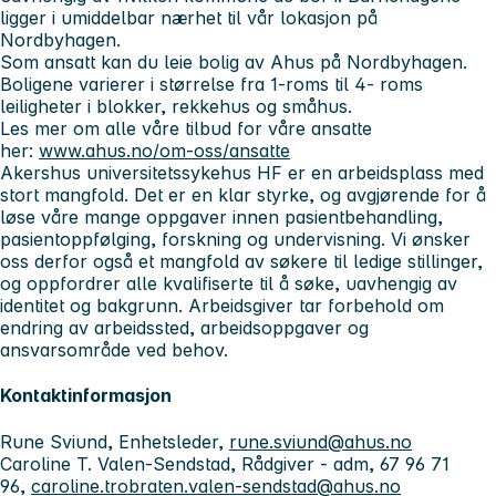
ligger i umiddelbar nærhet til vår lokasjon på
Nordbyhagen.
Som ansatt kan du leie bolig av Ahus på Nordbyhagen.
Boligene varierer i størrelse fra 1-roms til 4- roms
leiligheter i blokker, rekkehus og småhus.
Les mer om alle våre tilbud for våre ansatte
her:
www.ahus.no/om-oss/ansatte
Akershus universitetssykehus HF er en arbeidsplass med
stort mangfold. Det er en klar styrke, og avgjørende for å
løse våre mange oppgaver innen pasientbehandling,
pasientoppfølging, forskning og undervisning. Vi ønsker
oss derfor også et mangfold av søkere til ledige stillinger,
og oppfordrer alle kvalifiserte til å søke, uavhengig av
identitet og bakgrunn. Arbeidsgiver tar forbehold om
endring av arbeidssted, arbeidsoppgaver og
ansvarsområde ved behov.
Kontaktinformasjon
Rune Sviund, Enhetsleder,
rune.sviund@ahus.no
Caroline T. Valen-Sendstad, Rådgiver - adm, 67 96 71
96,
caroline.trobraten.valen-sendstad@ahus.no