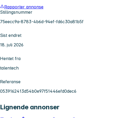
Rapporter annonse
Stillingsnummer
75eecc9a-8783-4b6d-94ef-fd6c30a81b5f
Sist endret
18. juli 2026
Hentet fra
talentech
Referanse
0539162413d54b0e97f51446efd0dec6
Lignende annonser