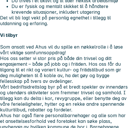
Du trives i et aktivt og til tider hektisk arbeidsmiljø
Du er fysisk og mentalt skikket til å håndtere
krevende situasjoner, inkludert utagering
Det vil bli lagt vekt på personlig egnethet i tillegg til
utdanning og erfaring.
Vi tilbyr
Som ansatt ved Ahus vil du spille en nøkkelrolle i å løse
vårt viktige samfunnsoppdrag!
Hos oss setter vi stor pris på både din trivsel og ditt
engasjement – både på jobb og i fritiden. Hos oss får du
tilgang til et rikt og variert kultur- og fritidstilbud som gir
deg muligheten til å koble av, ha det gøy og bygge
fellesskap på tvers av avdelinger.
Vårt bedriftsidrettslag byr på et bredt spekter av innendørs
og utendørs aktiviteter som fremmer trivsel og samhold. I
tillegg kan du delta i kor, revygruppe, eller benytte deg av
våre ferieleiligheter, hytter og en rekke andre spennende
kulturtilbud, rabatter og fordeler.
Ahus har også flere personalbarnehager og alle som har
et ansettelsesforhold ved foretaket kan søke plass,
uavhengig av hvilken kommune de bor i. Barnehagene