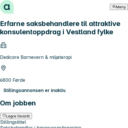
Hopp til innhold
Meny
Erfarne saksbehandlere til attraktive
konsulentoppdrag i Vestland fylke
Dedicare Barnevern & miljøterapi
6800 Førde
Stillingsannonsen er inaktiv.
Om jobben
Lagre favoritt
Stillingstittel
Saksbehandler i barnevernstjenesten