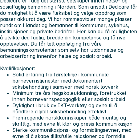
Dedicare er i dag det største selskapet innen helse- og
sosialfaglig bemanning i Norden. Som ansatt i Dedicare får
du mulighet til å være fleksibel og velge oppdrag som
passer akkurat deg. Vi har rammeavtaler mange plasser
rundt om i landet og bemanner til kommuner, sykehus,
institusjoner og private bedrifter. Her kan du få muligheten
å utvikle deg faglig, bredde din kompetanse og få nye
opplevelser. Du får tett oppfølging fra våre
bemanningskonsulenter som selv har utdannelse og
arbeidserfaring innenfor helse og sosialt arbeid.
Kvalifikasjoner:
Solid erfaring fra førstelinje i kommunale
barnevernstjenester med dokumentert
saksbehandling i samsvar med norsk lovverk
Minimum tre års høgskoleutdanning, foretrukket
innen barnevernspedagogikk eller sosialt arbeid
Dyktighet i bruk av IKT-verktøy og evne til å
håndtere digital saksbehandling effektivt
Fremragende norskkunnskaper både muntlig og
skriftlig, med evne til klar og presis kommunikasjon
Sterke kommunikasjons- og formidlingsevner, med
evne til å skape tillitsfulle relasjoner og formidle