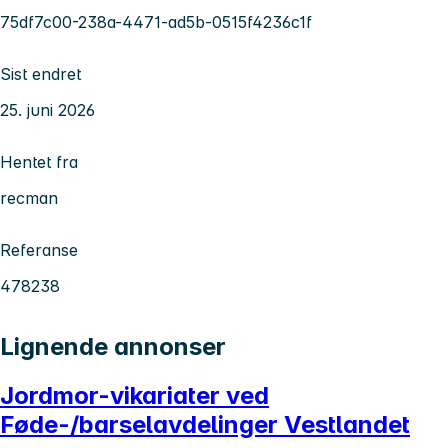
75df7c00-238a-4471-ad5b-0515f4236c1f
Sist endret
25. juni 2026
Hentet fra
recman
Referanse
478238
Lignende annonser
Jordmor-vikariater ved
Føde-/barselavdelinger Vestlandet