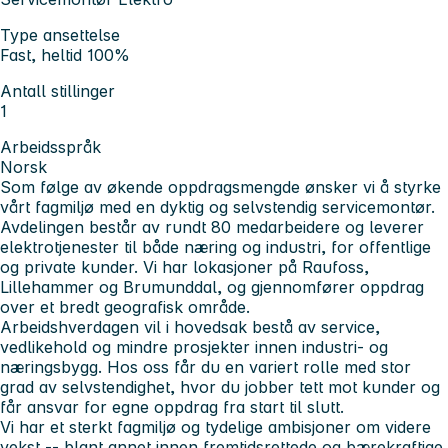
Type ansettelse
Fast, heltid 100%
Antall stillinger
1
Arbeidsspråk
Norsk
Som følge av økende oppdragsmengde ønsker vi å styrke
vårt fagmiljø med en dyktig og selvstendig servicemontør.
Avdelingen består av rundt 80 medarbeidere og leverer
elektrotjenester til både næring og industri, for offentlige
og private kunder. Vi har lokasjoner på Raufoss,
Lillehammer og Brumunddal, og gjennomfører oppdrag
over et bredt geografisk område.
Arbeidshverdagen vil i hovedsak bestå av service,
vedlikehold og mindre prosjekter innen industri- og
næringsbygg. Hos oss får du en variert rolle med stor
grad av selvstendighet, hvor du jobber tett mot kunder og
får ansvar for egne oppdrag fra start til slutt.
Vi har et sterkt fagmiljø og tydelige ambisjoner om videre
vekst -- blant annet innen fremtidsrettede og bærekraftige