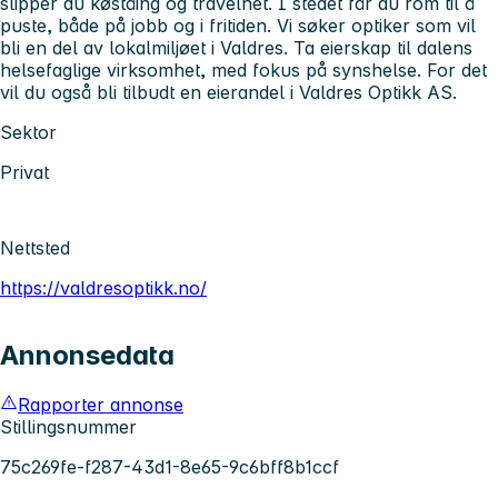
slipper du køståing og travelhet. I stedet får du rom til å
puste, både på jobb og i fritiden. Vi søker optiker som vil
bli en del av lokalmiljøet i Valdres. Ta eierskap til dalens
helsefaglige virksomhet, med fokus på synshelse. For det
vil du også bli tilbudt en eierandel i Valdres Optikk AS.
Sektor
Privat
Nettsted
https://valdresoptikk.no/
Annonsedata
Rapporter annonse
Stillingsnummer
75c269fe-f287-43d1-8e65-9c6bff8b1ccf