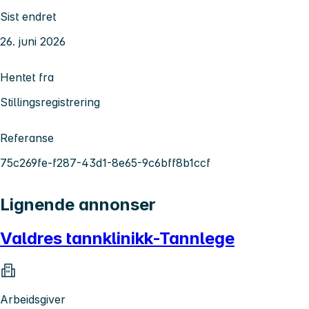
Sist endret
26. juni 2026
Hentet fra
Stillingsregistrering
Referanse
75c269fe-f287-43d1-8e65-9c6bff8b1ccf
Lignende annonser
Valdres tannklinikk-Tannlege
Arbeidsgiver