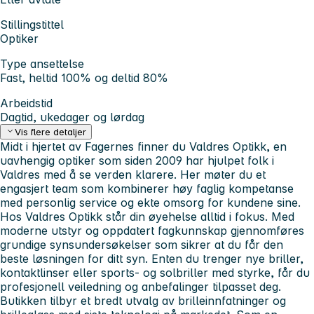
Stillingstittel
Optiker
Type ansettelse
Fast, heltid 100% og deltid 80%
Arbeidstid
Dagtid, ukedager og lørdag
Vis flere detaljer
Midt i hjertet av Fagernes finner du Valdres Optikk, en
uavhengig optiker som siden 2009 har hjulpet folk i
Valdres med å se verden klarere. Her møter du et
engasjert team som kombinerer høy faglig kompetanse
med personlig service og ekte omsorg for kundene sine.
Hos Valdres Optikk står din øyehelse alltid i fokus. Med
moderne utstyr og oppdatert fagkunnskap gjennomføres
grundige synsundersøkelser som sikrer at du får den
beste løsningen for ditt syn. Enten du trenger nye briller,
kontaktlinser eller sports- og solbriller med styrke, får du
profesjonell veiledning og anbefalinger tilpasset deg.
Butikken tilbyr et bredt utvalg av brilleinnfatninger og