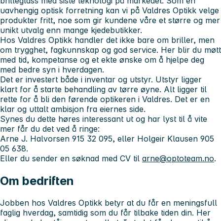
brilleglass med siste teknologi på markedet. Som en
uavhengig optisk forretning kan vi på Valdres Optikk velge
produkter fritt, noe som gir kundene våre et større og mer
unikt utvalg enn mange kjedebutikker.
Hos Valdres Optikk handler det ikke bare om briller, men
om trygghet, fagkunnskap og god service. Her blir du møtt
med tid, kompetanse og et ekte ønske om å hjelpe deg
med bedre syn i hverdagen.
Det er investert både i inventar og utstyr. Utstyr ligger
klart for å starte behandling av tørre øyne. Alt ligger til
rette for å bli den førende optikeren i Valdres. Det er en
klar og uttalt ambisjon fra eiernes side.
Synes du dette høres interessant ut og har lyst til å vite
mer får du det ved å ringe:
Arne J. Halvorsen 915 32 095, eller Holgeir Klausen 905
05 638.
Eller du sender en søknad med CV til
arne@optoteam.no
.
Om bedriften
Jobben hos Valdres Optikk betyr at du får en meningsfull
faglig hverdag, samtidig som du får tilbake tiden din. Her