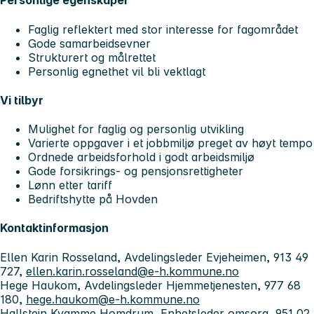
Personlige egenskaper
Faglig reflektert med stor interesse for fagområdet
Gode samarbeidsevner
Strukturert og målrettet
Personlig egnethet vil bli vektlagt
Vi tilbyr
Mulighet for faglig og personlig utvikling
Varierte oppgaver i et jobbmiljø preget av høyt tempo
Ordnede arbeidsforhold i godt arbeidsmiljø
Gode forsikrings- og pensjonsrettigheter
Lønn etter tariff
Bedriftshytte på Hovden
Kontaktinformasjon
Ellen Karin Rosseland, Avdelingsleder Evjeheimen, 913 49
727,
ellen.karin.rosseland@e-h.kommune.no
Hege Haukom, Avdelingsleder Hjemmetjenesten, 977 68
180,
hege.haukom@e-h.kommune.no
Hallstein Kvamme Homdrum, Enhetsleder omsorg, 951 02