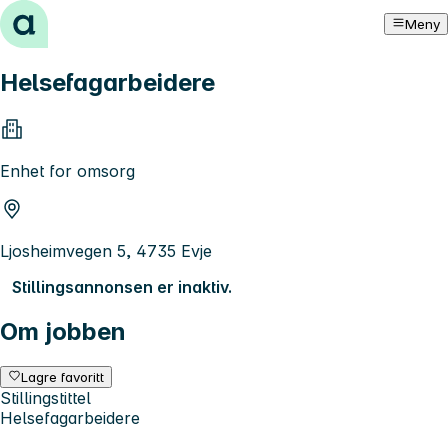
Hopp til innhold
Meny
Helsefagarbeidere
Enhet for omsorg
Ljosheimvegen 5, 4735 Evje
Stillingsannonsen er inaktiv.
Om jobben
Lagre favoritt
Stillingstittel
Helsefagarbeidere