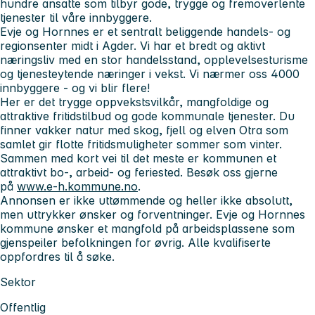
hundre ansatte som tilbyr gode, trygge og fremoverlente
tjenester til våre innbyggere.
Evje og Hornnes er et sentralt beliggende handels- og
regionsenter midt i Agder. Vi har et bredt og aktivt
næringsliv med en stor handelsstand, opplevelsesturisme
og tjenesteytende næringer i vekst. Vi nærmer oss 4000
innbyggere - og vi blir flere!
Her er det trygge oppvekstsvilkår, mangfoldige og
attraktive fritidstilbud og gode kommunale tjenester. Du
finner vakker natur med skog, fjell og elven Otra som
samlet gir flotte fritidsmuligheter sommer som vinter.
Sammen med kort vei til det meste er kommunen et
attraktivt bo-, arbeid- og feriested. Besøk oss gjerne
på
www.e-h.kommune.no
.
Annonsen er ikke uttømmende og heller ikke absolutt,
men uttrykker ønsker og forventninger. Evje og Hornnes
kommune ønsker et mangfold på arbeidsplassene som
gjenspeiler befolkningen for øvrig. Alle kvalifiserte
oppfordres til å søke.
Sektor
Offentlig