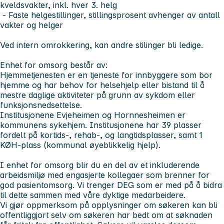
kveldsvakter, inkl. hver 3. helg
- Faste helgestillinger, stillingsprosent avhenger av antall
vakter og helger
Ved intern omrokkering, kan andre stilinger bli ledige.
Enhet for omsorg består av:
Hjemmetjenesten
er en tjeneste for innbyggere som bor
hjemme og har behov for helsehjelp eller bistand til å
mestre daglige aktiviteter på grunn av sykdom eller
funksjonsnedsettelse.
Institusjonene
Evjeheimen og Hornnesheimen er
kommunens sykehjem. Institusjonene har 39 plasser
fordelt på kortids-, rehab-, og langtidsplasser, samt 1
KØH-plass (kommunal øyeblikkelig hjelp).
I enhet for omsorg blir du en del av et inkluderende
arbeidsmiljø med engasjerte kollegaer som brenner for
god pasientomsorg. Vi trenger DEG som er med på å bidra
til dette sammen med våre dyktige medarbeidere.
Vi gjør oppmerksom på opplysninger om søkeren kan bli
offentliggjort selv om søkeren har bedt om at søknaden