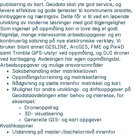
publisering av kart. Geodata skal yte god service, og
levere effektive og gode tjenester til kommunens ansatte,
innbyggere og næringsliv. Dette får vi til ved en løpende
utvikling av moderne løsninger med god tilgjengelighet
Som ingeniør på oppmåling kan vi love deg et godt
fagmiljø, mange interessante arbeidsoppgaver og en
kontinuerlig satsning på nye elektroniske verktøy. Vi
bruker blant annet GISLINE, ArcGIS, FME og Pix4D
samt Trimble GPS-utstyr ved oppmåling, og DJI droner
ved kartlegging. Avdelingen har egen oppmålingsbil.
Arbeidsoppgaver og mulige ansvarsområder
Saksbehandling etter matrikkelloven
Oppmålingsforretning og matrikkelføring
Rådgivning og støtte innenfor matrikkel og kart
Mulighet for andre utviklings- og driftsoppgaver på
Geodataavdelingen etter behov og interesse, for
eksempel:
Droneoppdrag
3D- visualisering
Generelle GIS- og kart oppgaver
Kvalifikasjoner
Utdanning på master-/bachelornivå innenfor