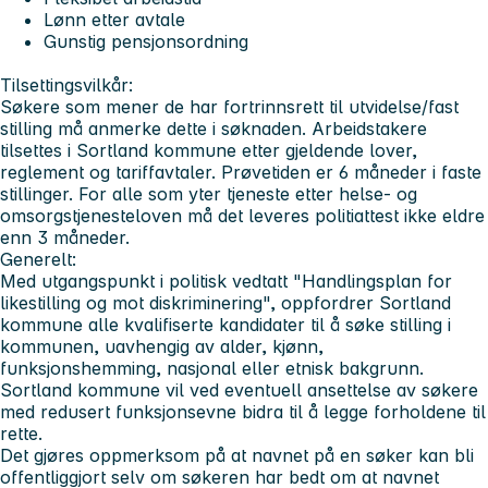
Lønn etter avtale
Gunstig pensjonsordning
Tilsettingsvilkår:
Søkere som mener de har fortrinnsrett til utvidelse/fast
stilling må anmerke dette i søknaden. Arbeidstakere
tilsettes i Sortland kommune etter gjeldende lover,
reglement og tariffavtaler. Prøvetiden er 6 måneder i faste
stillinger. For alle som yter tjeneste etter helse- og
omsorgstjenesteloven må det leveres politiattest ikke eldre
enn 3 måneder.
Generelt:
Med utgangspunkt i politisk vedtatt "Handlingsplan for
likestilling og mot diskriminering", oppfordrer Sortland
kommune alle kvalifiserte kandidater til å søke stilling i
kommunen, uavhengig av alder, kjønn,
funksjonshemming, nasjonal eller etnisk bakgrunn.
Sortland kommune vil ved eventuell ansettelse av søkere
med redusert funksjonsevne bidra til å legge forholdene til
rette.
Det gjøres oppmerksom på at navnet på en søker kan bli
offentliggjort selv om søkeren har bedt om at navnet