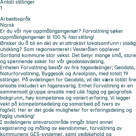
Antall stillinger
1
Arbeidsspråk
Norsk
Er du vår nye oppmålingsingeniør? Forvaltning søker
oppmålingsingeniør til 100 % fast stilling!
Ønsker du å bli en del av et attraktivt lokalsamfunn i stadig
utvikling? Som regionsenteret i Vesterålen opplever
Sortland kommune stor vekst. Det betyr mange små, store
og spennende saker for vår geodataavdeling.
Enheten Forvaltning består av fire fagavdelinger; Geodata,
Naturforvaltning, Byggesak og Arealplan, med totalt 19
stillinger. På avdelingen for Geodata, vil det være totalt fire
ansatte inkludert en fagansvarlig. Enhet Forvaltning er en
sammensatt gruppe ansatte med ulik faglig og geografisk
bakgrunn, høy kompetanse og variert erfaring. Vi legger
vekt på kompetansedeling og samarbeid på tvers av
fagfelt. Her er det gode muligheter for erfaringsdeling og
faglig utvikling!
I avdelingens ansvarsområde inngår blant annet
registrering og måling av eiendommer, forvaltning av
kommunens GIS-systemer, samt vedlikehold og