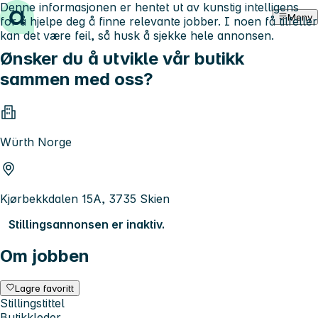
Denne informasjonen er hentet ut av kunstig intelligens
Hopp til innhold
Meny
for å hjelpe deg å finne relevante jobber. I noen få tilfeller
kan det være feil, så husk å sjekke hele annonsen.
Ønsker du å utvikle vår butikk
sammen med oss?
Würth Norge
Kjørbekkdalen 15A, 3735 Skien
Stillingsannonsen er inaktiv.
Om jobben
Lagre favoritt
Stillingstittel
Butikkleder