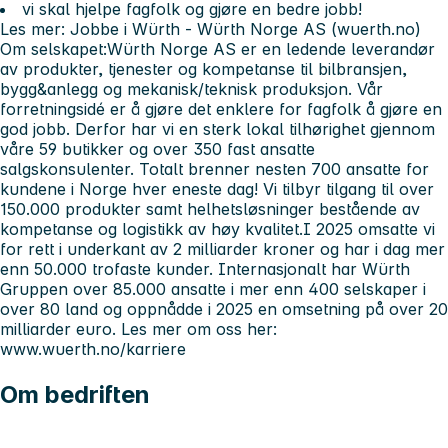
vi skal hjelpe fagfolk og gjøre en bedre jobb!
Les mer: Jobbe i Würth - Würth Norge AS (wuerth.no)
Om selskapet:Würth Norge AS er en ledende leverandør
av produkter, tjenester og kompetanse til bilbransjen,
bygg&anlegg og mekanisk/teknisk produksjon. Vår
forretningsidé er å gjøre det enklere for fagfolk å gjøre en
god jobb. Derfor har vi en sterk lokal tilhørighet gjennom
våre 59 butikker og over 350 fast ansatte
salgskonsulenter. Totalt brenner nesten 700 ansatte for
kundene i Norge hver eneste dag! Vi tilbyr tilgang til over
150.000 produkter samt helhetsløsninger bestående av
kompetanse og logistikk av høy kvalitet.I 2025 omsatte vi
for rett i underkant av 2 milliarder kroner og har i dag mer
enn 50.000 trofaste kunder. Internasjonalt har Würth
Gruppen over 85.000 ansatte i mer enn 400 selskaper i
over 80 land og oppnådde i 2025 en omsetning på over 20
milliarder euro. Les mer om oss her:
www.wuerth.no/karriere
Om bedriften