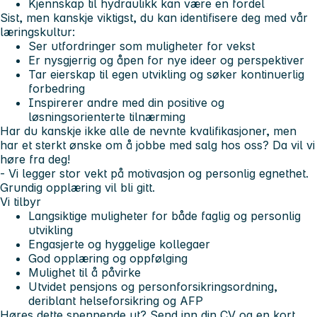
Kjennskap til hydraulikk kan være en fordel
Sist, men kanskje viktigst, du kan identifisere deg med vår
læringskultur:
Ser utfordringer som muligheter for vekst
Er nysgjerrig og åpen for nye ideer og perspektiver
Tar eierskap til egen utvikling og søker kontinuerlig
forbedring
Inspirerer andre med din positive og
løsningsorienterte tilnærming
Har du kanskje ikke alle de nevnte kvalifikasjoner, men
har et sterkt ønske om å jobbe med salg hos oss? Da vil vi
høre fra deg!
- Vi legger stor vekt på motivasjon og personlig egnethet.
Grundig opplæring vil bli gitt.
Vi tilbyr
Langsiktige muligheter for både faglig og personlig
utvikling
Engasjerte og hyggelige kollegaer
God opplæring og oppfølging
Mulighet til å påvirke
Utvidet pensjons og personforsikringsordning,
deriblant helseforsikring og AFP
Høres dette spennende ut? Send inn din CV og en kort