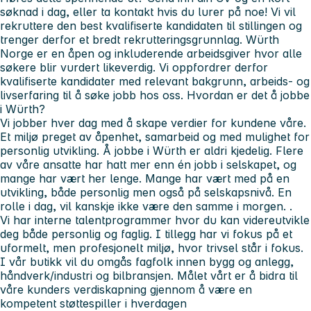
søknad i dag, eller ta kontakt hvis du lurer på noe!
Vi vil
rekruttere den best kvalifiserte kandidaten til stillingen og
trenger derfor et bredt rekrutteringsgrunnlag. Würth
Norge er en åpen og inkluderende arbeidsgiver hvor alle
søkere blir vurdert likeverdig. Vi oppfordrer derfor
kvalifiserte kandidater med relevant bakgrunn, arbeids- og
livserfaring til å søke jobb hos oss.
Hvordan er det å jobbe
i Würth?
Vi jobber hver dag med å skape verdier for kundene våre.
Et miljø preget av åpenhet, samarbeid og med mulighet for
personlig utvikling. Å jobbe i Würth er aldri kjedelig. Flere
av våre ansatte har hatt mer enn én jobb i selskapet, og
mange har vært her lenge. Mange har vært med på en
utvikling, både personlig men også på selskapsnivå. En
rolle i dag, vil kanskje ikke være den samme i morgen. .
Vi har interne talentprogrammer hvor du kan videreutvikle
deg både personlig og faglig. I tillegg har vi fokus på et
uformelt, men profesjonelt miljø, hvor trivsel står i fokus.
I vår butikk vil du omgås fagfolk innen bygg og anlegg,
håndverk/industri og bilbransjen. Målet vårt er å bidra til
våre kunders verdiskapning gjennom å være en
kompetent støttespiller i hverdagen