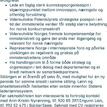
Muligheter
Lede en faglig sterk kunnskapsorganisasjon i
skjæringspunktet mellom innovasjon, næringsliv og
offentlig forvaltning
Videreutvikle Patentstyrets strategiske posisjon i en
tid der immaterielle verdier får stadig større betydning
for norsk konkurransekraft
Videreutvikle Norges fremste kompetansemiljø for
immaterialrett og gjøre det enda mer tilgjengelig og
relevant for norsk næringsliv
Representere Norge i internasjonale fora og påvirke
utviklingen av regelverk og praksis på
immaterialrettens område
Ha handlingsrom til å forme både strategi og
organisasjon i tett dialog med departementet og et
bredt nettverk av samarbeidspartnere.
Stillingen er et åremål på seks år, med mulighet for én ny
periode for samme ansatt i samme stilling. Lønn og
ansettelsesvilkår fastsettes etter avtale innenfor Statens
lederlønnssystem.
Før søknadsfristen kan interesserte ta fortrolig kontakt
med Ann-Kristin Nyrønning, tlf. 920 85 397/Ingunn Lian,
tlf. 992 52 475 i BackerSkeie. Søknad med CV registreres