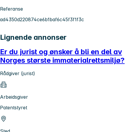
Referanse
ad4350d220874ce6b1baf6c45f3f1f3c
Lignende annonser
Er du jurist og ønsker å bli en del av
Norges største immaterialrettsmiljø?
Rådgiver (jurist)
Arbeidsgiver
Patentstyret
Sted