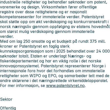
industrielle rettigheter og behandler søknader om patent,
varemerke og design. Virksomheten fører offentlige
registre over disse rettighetene og er nasjonalt
kompetansesenter for immaterielle verdier. Patentstyret
skal støtte opp om økt verdiskaping og konkurransekraft i
norsk næringsliv gjennom oppfølging av etatens hovedmål
om størst mulig verdiskaping gjennom immaterielle
verdier.
Med om lag 250 ansatte og et budsjett på rundt 375 mill.
kroner er Patentstyret en faglig sterk
kunnskapsorganisasjon som i 2025 behandlet over 24 000
søknader totalt. Etaten er underlagt Nærings- og
fiskeridepartementet og har en viktig rolle i det norske
innovasjonssystemet. Patentstyret representerer Norge i
internasjonale fora hvor det forhandles om immaterielle
rettigheter som WIPO og EPO, og samarbeider tett med de
andre aktørene i det næringsrettede virkemiddelapparatet.
For mer informasjon, se
www.patentstyret.no
.
Sektor
Offentlig