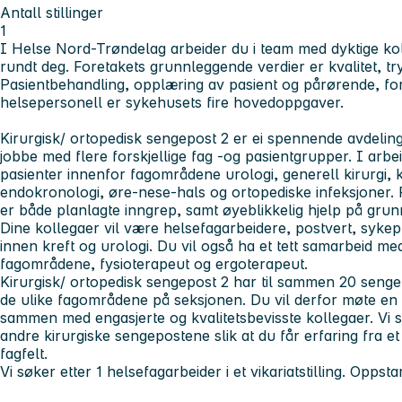
Antall stillinger
1
I Helse Nord-Trøndelag arbeider du i team med dyktige kol
rundt deg. Foretakets grunnleggende verdier er kvalitet, tr
Pasientbehandling, opplæring av pasient og pårørende, fo
helsepersonell er sykehusets fire hovedoppgaver.
Kirurgisk/ ortopedisk sengepost 2 er ei spennende avdeling
jobbe med flere forskjellige fag -og pasientgrupper. I ar
pasienter innenfor fagområdene urologi, generell kirurgi, ka
endokronologi, øre-nese-hals og ortopediske infeksjoner.
er både planlagte inngrep, samt øyeblikkelig hjelp på gru
Dine kollegaer vil være helsefagarbeidere, postvert, sykep
innen kreft og urologi. Du vil også ha et tett samarbeid me
fagområdene, fysioterapeut og ergoterapeut.
Kirurgisk/ ortopedisk sengepost 2 har til sammen 20 sengep
de ulike fagområdene på seksjonen. Du vil derfor møte en
sammen med engasjerte og kvalitetsbevisste kollegaer. Vi 
andre kirurgiske sengepostene slik at du får erfaring fra et
fagfelt.
Vi søker etter 1 helsefagarbeider i et vikariatstilling. Oppsta