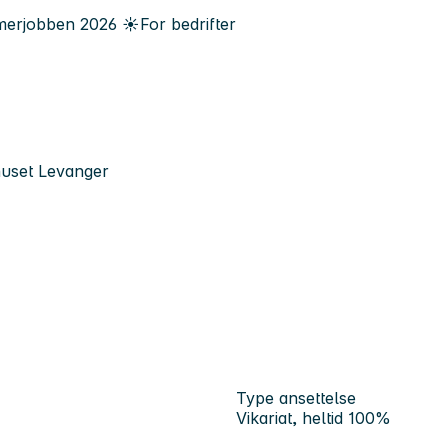
erjobben
2026
☀️
For bedrifter
ehuset Levanger
Type ansettelse
Vikariat, heltid 100%