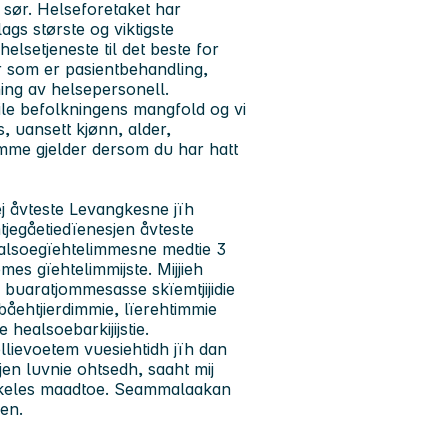
i sør. Helseforetaket har
s største og viktigste
elsetjeneste til det beste for
 som er pasientbehandling,
ing av helsepersonell.
ile befolkningens mangfold og vi
s, uansett kjønn, alder,
mme gjelder dersom du har hatt
ej åvteste Levangkesne jïh
tjegåetiedïenesjen åvteste
ealsoegïehtelimmesne medtie 3
es gïehtelimmijste. Mijjieh
buaratjommesasse skïemtjijidie
jebåehtjierdimmie, lïerehtimmie
 healsoebarkijijstie.
ellievoetem vuesiehtidh jïh dan
en luvnie ohtsedh, saaht mij
nihkeles maadtoe. Seammalaakan
en.