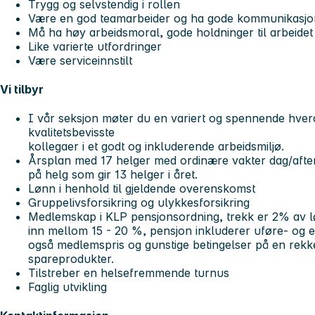
Trygg og selvstendig i rollen
Være en god teamarbeider og ha gode kommunikasjo
Må ha høy arbeidsmoral, gode holdninger til arbeide
Like varierte utfordringer
Være serviceinnstilt
Vi tilbyr
I vår seksjon møter du en variert og spennende hv
kvalitetsbevisste
kollegaer i et godt og inkluderende arbeidsmiljø.
Årsplan med 17 helger med ordinære vakter dag/aften
på helg som gir 13 helger i året.
Lønn i henhold til gjeldende overenskomst
Gruppelivsforsikring og ulykkesforsikring
Medlemskap i KLP pensjonsordning, trekk er 2% av l
inn mellom 15 - 20 %, pensjon inkluderer uføre- og et
også medlemspris og gunstige betingelser på en rekke
spareprodukter.
Tilstreber en helsefremmende turnus
Faglig utvikling