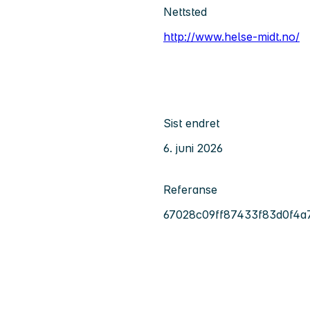
Nettsted
http://www.helse-midt.no/
Sist endret
6. juni 2026
Referanse
67028c09ff87433f83d0f4a