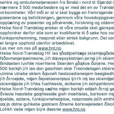
sentre og ambulansetjenesten fra Bindal i nord til Stjørdal 
nærmere 3 500 medarbeidere og er med det en av Trøndelag
virksomheter. Vårt mål er at vi skal bygge en fremragende h
pasientene og befolkningen, gjennom våre hovedoppgaver
opplæring av pasienter og pårørende, forskning og utdann
Helse Nord Trøndelag ønsker at våre ansatte skal gjenspe
oppfordrer derfor alle som er kvalifiserte til å søke hos os
funksjonshemming, nasjonal eller etnisk bakgrunn. Det sa
et lengre opphold utenfor arbeidslivet.
Les mer om oss på
www.hnt.no
Helse Nord-Trøndelag HF lea tjåadtjoehtæjja skïemtjegåeti
Nåavmesjenjaelmesne, jïh dajvepsykiatrijen jarngi jïh skïem
Bindaelien luvhtie noerhtene Skierden gåajkoe åarjene. H
500 barkijh jïh lea dan gaavhtan akte Trööndelagen stöörem
ulmine utnebe aktem åajvoeh healsoedïenesjem tseegkedh 
jïh årroejidie, mijjen åejvielaavenjassi tjïrrh mij lea skïemtji
skïemtjijijstie jïh lïhke fuelhkeste, dotkeme jïh ööhpehtimmie
Helse Nord-Trøndelag sæjhta mijjen barkijh edtjieh årroji g
åvteste haestebe gaajhkesidie gïeh maehteles, barkoem mijj
tjoelide, aaltere, funksjovneheaptoe, nasjonaale jallh et
aaj jis datne guhkebe gaatoem åtneme barkoejieleden ålkol
Lohkh vielie mijjen bïjre daesnie
www.hnt.no