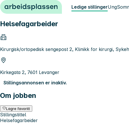
Hopp til innhold
Ledige stillinger
Ung
Somm
Helsefagarbeider
Kirurgisk/ortopedisk sengepost 2, Klinikk for kirurgi, Syk
Kirkegata 2, 7601 Levanger
Stillingsannonsen er inaktiv.
Om jobben
Lagre favoritt
Stillingstittel
Helsefagarbeider