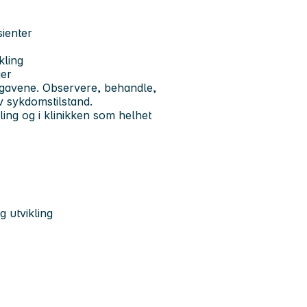
ienter
kling
jer
ppgavene. Observere, behandle,
v sykdomstilstand.
ling og i klinikken som helhet
g utvikling