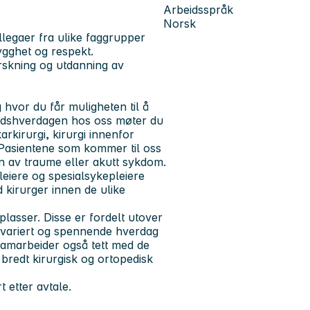
Arbeidsspråk
Norsk
legaer fra ulike faggrupper
ygghet og respekt.
rskning og utdanning av
 hvor du får muligheten til å
beidshverdagen hos oss møter du
rkirurgi, kirurgi innenfor
 Pasientene som kommer til oss
nn av traume eller akutt sykdom.
leiere og spesialsykepleiere
d kirurger innen de ulike
lasser. Disse er fordelt utover
 variert og spennende hverdag
samarbeider også tett med de
 bredt kirurgisk og ortopedisk
rt etter avtale.