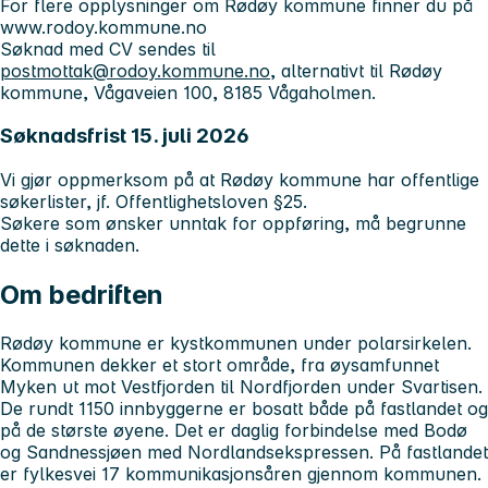
For flere opplysninger om Rødøy kommune finner du på
www.rodoy.kommune.no
Søknad med CV sendes til
postmottak@rodoy.kommune.no
, alternativt til Rødøy
kommune, Vågaveien 100, 8185 Vågaholmen.
Søknadsfrist 15. juli 2026
Vi gjør oppmerksom på at Rødøy kommune har offentlige
søkerlister, jf. Offentlighetsloven §25.
Søkere som ønsker unntak for oppføring, må begrunne
dette i søknaden.
Om bedriften
Rødøy kommune er kystkommunen under polarsirkelen.
Kommunen dekker et stort område, fra øysamfunnet
Myken ut mot Vestfjorden til Nordfjorden under Svartisen.
De rundt 1150 innbyggerne er bosatt både på fastlandet og
på de største øyene. Det er daglig forbindelse med Bodø
og Sandnessjøen med Nordlandsekspressen. På fastlandet
er fylkesvei 17 kommunikasjonsåren gjennom kommunen.