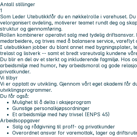
Antall stillinger
1
Som
Leder Utebutikk
får du en nøkkelrolle i varehuset. Du 
velorganisert avdeling, motiverer teamet rundt deg og skap
struktur og gjennomføring.
Rollen kombinerer
operativt salg
med
tydelig driftsansvar
.
medarbeidere, og trives med å balansere service, vareflyt og
I utebutikken jobber du blant annet med bygningsplater, t
trelast og listverk -- samt et bredt vareutvalg kundene vår
Du blir en del av et sterkt og inkluderende fagmiljø. Hos o
arbeidsmiljø med humor, høy arbeidsmoral og gode relasjon
privatkunder.
Vi tilbyr
Vi er opptatt av utvikling. Gjennom vårt eget akademi får du
utviklingsprogrammer.
Du får også:
Mulighet til å delta i aksjeprogram
Gunstige personalkjøpsordninger
Et arbeidsmiljø med høy trivsel (ENPS 45)
Arbeidsoppgaver
Salg og rådgivning til proff- og privatkunder
Overordnet ansvar for varemottak, lager og driftsruti