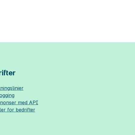
ifter
ningslinjer
logging
nnonser med API
ler for bedrifter