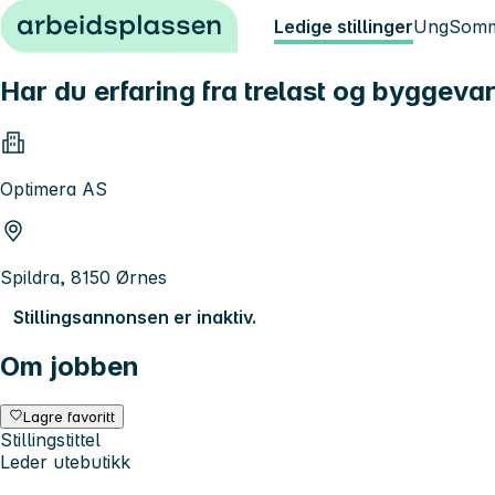
Hopp til innhold
Ledige stillinger
Ung
Somm
Har du erfaring fra trelast og byggeva
Optimera AS
Spildra, 8150 Ørnes
Stillingsannonsen er inaktiv.
Om jobben
Lagre favoritt
Stillingstittel
Leder utebutikk