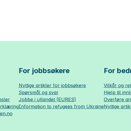
For jobbsøkere
For bedr
Nyttige artikler for jobbsøkere
Vilkår og ret
Spørsmål og svar
Hjelp til inn
sler
Jobbe i utlandet (EURES)
Overføre a
erklæring
Information to refugees from Ukraine
Nyttige artik
sen.no