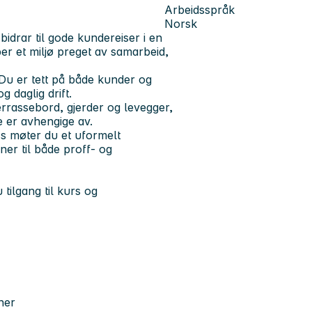
Arbeidsspråk
Norsk
bidrar til gode kundereiser i en
er et miljø preget av samarbeid,
 Du er tett på både kunder og
 daglig drift.
errassebord, gjerder og levegger,
e er avhengige av.
ss møter du et uformelt
er til både proff- og
 tilgang til kurs og
ner