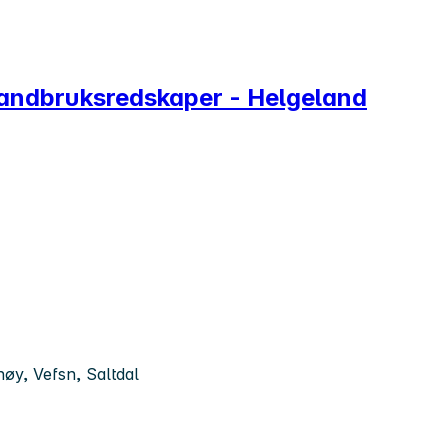
 landbruksredskaper - Helgeland
øy, Vefsn, Saltdal