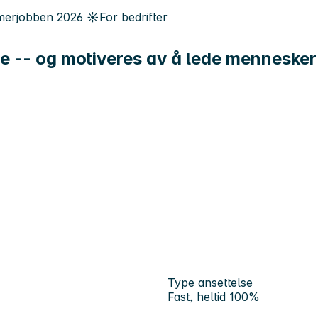
erjobben
2026
☀️
For bedrifter
re -- og motiveres av å lede mennesker
Type ansettelse
Fast, heltid 100%