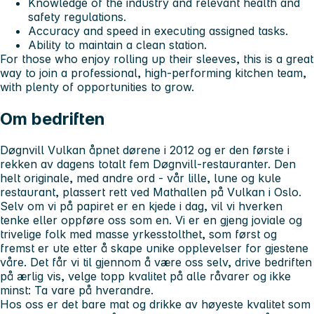
Knowledge of the industry and relevant health and
safety regulations.
Accuracy and speed in executing assigned tasks.
Ability to maintain a clean station.
For those who enjoy rolling up their sleeves, this is a great
way to join a professional, high-performing kitchen team,
with plenty of opportunities to grow.
Om bedriften
Døgnvill Vulkan åpnet dørene i 2012 og er den første i
rekken av dagens totalt fem Døgnvill-restauranter. Den
helt originale, med andre ord - vår lille, lune og kule
restaurant, plassert rett ved Mathallen på Vulkan i Oslo.
Selv om vi på papiret er en kjede i dag, vil vi hverken
tenke eller oppføre oss som en. Vi er en gjeng joviale og
trivelige folk med masse yrkesstolthet, som først og
fremst er ute etter å skape unike opplevelser for gjestene
våre. Det får vi til gjennom å være oss selv, drive bedriften
på ærlig vis, velge topp kvalitet på alle råvarer og ikke
minst: Ta vare på hverandre.
Hos oss er det bare mat og drikke av høyeste kvalitet som