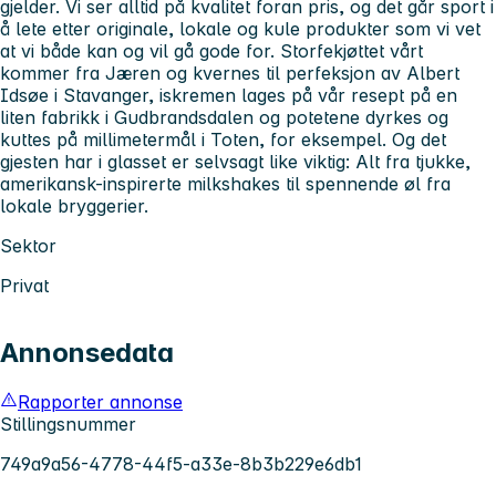
gjelder. Vi ser alltid på kvalitet foran pris, og det går sport i
å lete etter originale, lokale og kule produkter som vi vet
at vi både kan og vil gå gode for. Storfekjøttet vårt
kommer fra Jæren og kvernes til perfeksjon av Albert
Idsøe i Stavanger, iskremen lages på vår resept på en
liten fabrikk i Gudbrandsdalen og potetene dyrkes og
kuttes på millimetermål i Toten, for eksempel. Og det
gjesten har i glasset er selvsagt like viktig: Alt fra tjukke,
amerikansk-inspirerte milkshakes til spennende øl fra
lokale bryggerier.
Sektor
Privat
Annonsedata
Rapporter annonse
Stillingsnummer
749a9a56-4778-44f5-a33e-8b3b229e6db1