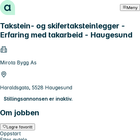
Hopp til innhold
Meny
Takstein- og skifertaksteinlegger -
Erfaring med takarbeid - Haugesund
Mirota Bygg As
Haraldsgata, 5528 Haugesund
Stillingsannonsen er inaktiv.
Om jobben
Lagre favoritt
Oppstart
Etter avtale