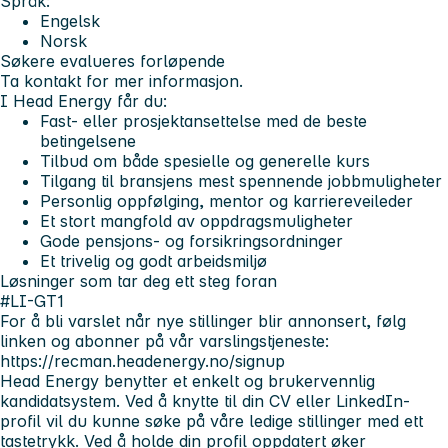
Språk:
Engelsk
Norsk
Søkere evalueres forløpende
Ta kontakt for mer informasjon.
I Head Energy får du:
Fast- eller prosjektansettelse med de beste
betingelsene
Tilbud om både spesielle og generelle kurs
Tilgang til bransjens mest spennende jobbmuligheter
Personlig oppfølging, mentor og karriereveileder
Et stort mangfold av oppdragsmuligheter
Gode pensjons- og forsikringsordninger
Et trivelig og godt arbeidsmiljø
Løsninger som tar deg ett steg foran
#LI-GT1
For å bli varslet når nye stillinger blir annonsert, følg
linken og abonner på vår varslingstjeneste:
https://recman.headenergy.no/signup
Head Energy benytter et enkelt og brukervennlig
kandidatsystem. Ved å knytte til din CV eller LinkedIn-
profil vil du kunne søke på våre ledige stillinger med ett
tastetrykk. Ved å holde din profil oppdatert øker