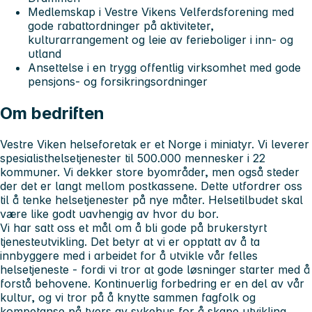
Medlemskap i Vestre Vikens Velferdsforening med
gode rabattordninger på aktiviteter,
kulturarrangement og leie av ferieboliger i inn- og
utland
Ansettelse i en trygg offentlig virksomhet med gode
pensjons- og forsikringsordninger
Om bedriften
Vestre Viken helseforetak er et Norge i miniatyr. Vi leverer
spesialisthelsetjenester til 500.000 mennesker i 22
kommuner. Vi dekker store byområder, men også steder
der det er langt mellom postkassene. Dette utfordrer oss
til å tenke helsetjenester på nye måter. Helsetilbudet skal
være like godt uavhengig av hvor du bor.
Vi har satt oss et mål om å bli gode på brukerstyrt
tjenesteutvikling. Det betyr at vi er opptatt av å ta
innbyggere med i arbeidet for å utvikle vår felles
helsetjeneste - fordi vi tror at gode løsninger starter med å
forstå behovene. Kontinuerlig forbedring er en del av vår
kultur, og vi tror på å knytte sammen fagfolk og
kompetanse på tvers av sykehus for å skape utvikling.