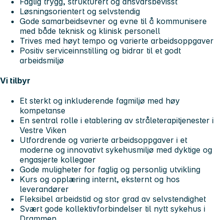
Faglig trygg, strukturert og ansvarsbevisst
Løsningsorientert og selvstendig
Gode samarbeidsevner og evne til å kommunisere
med både teknisk og klinisk personell
Trives med høyt tempo og varierte arbeidsoppgaver
Positiv serviceinnstilling og bidrar til et godt
arbeidsmiljø
Vi tilbyr
Et sterkt og inkluderende fagmiljø med høy
kompetanse
En sentral rolle i etablering av stråleterapitjenester i
Vestre Viken
Utfordrende og varierte arbeidsoppgaver i et
moderne og innovativt sykehusmiljø med dyktige og
engasjerte kollegaer
Gode muligheter for faglig og personlig utvikling
Kurs og opplæring internt, eksternt og hos
leverandører
Fleksibel arbeidstid og stor grad av selvstendighet
Svært gode kollektivforbindelser til nytt sykehus i
Drammen