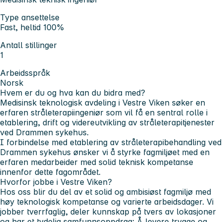
Type ansettelse
Fast, heltid 100%
Antall stillinger
1
Arbeidsspråk
Norsk
Hvem er du og hva kan du bidra med?
Medisinsk teknologisk avdeling i Vestre Viken søker en
erfaren stråleterapiingeniør som vil få en sentral rolle i
etablering, drift og videreutvikling av stråleterapitjenester
ved Drammen sykehus.
I forbindelse med etablering av stråleterapibehandling ved
Drammen sykehus ønsker vi å styrke fagmiljøet med en
erfaren medarbeider med solid teknisk kompetanse
innenfor dette fagområdet.
Hvorfor jobbe i Vestre Viken?
Hos oss blir du del av et solid og ambisiøst fagmiljø med
høy teknologisk kompetanse og varierte arbeidsdager. Vi
jobber tverrfaglig, deler kunnskap på tvers av lokasjoner
og har et tydelig samfunnsoppdrag: Å levere trygge og