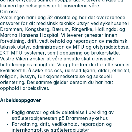
likeverdige helsetjenester til pasientene våre.
Om oss:
Avdelingen har i dag 32 ansatte og har det overordnede
ansvaret for alt medisinsk teknisk utstyr ved sykehusene i
Drammen, Kongsberg, Bærum, Ringerike, Hallingdal og
Martina Hansens Hospital. Vi leverer tjenester innen
forvaltning, drift, vedlikehold og reparasjon av medisinsk
teknisk utstyr, administrasjon av MTU og utstyrsdatabase,
IKT‑MTU‑systemer, samt opplæring og brukerstøtte.
Vestre Viken ønsker at våre ansatte skal gjenspeile
befolkningens mangfold. Vi oppfordrer derfor alle som er
kvalifisert til å søke hos oss, uansett kjønn, alder, etnisitet,
religion, livssyn, funksjonsnedsettelse og seksuell
orientering. Det samme gjelder dersom du har hatt
opphold i arbeidslivet.
Arbeidsoppgaver
Faglig ansvar og aktiv deltakelse i utvikling av
stråleterapitjenesten på Drammen sykehus
Forvaltning, drift, vedlikehold, reparasjon og
internkontroll av stråleterapiutstyr