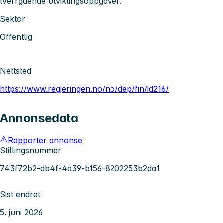
tverrgående utviklingsoppgaver.
Sektor
Offentlig
Nettsted
https://www.regjeringen.no/no/dep/fin/id216/
Annonsedata
Rapporter annonse
Stillingsnummer
743f72b2-db4f-4a39-b156-8202253b2da1
Sist endret
5. juni 2026