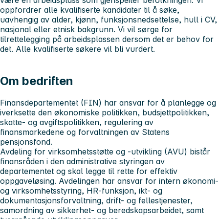
oppfordrer alle kvalifiserte kandidater til å søke,
uavhengig av alder, kjønn, funksjonsnedsettelse, hull i CV,
nasjonal eller etnisk bakgrunn. Vi vil sørge for
tilrettelegging på arbeidsplassen dersom det er behov for
det. Alle kvalifiserte søkere vil bli vurdert.
Om bedriften
Finansdepartementet (FIN)
har ansvar for å planlegge og
iverksette den økonomiske politikken, budsjettpolitikken,
skatte- og avgiftspolitikken, regulering av
finansmarkedene og forvaltningen av Statens
pensjonsfond.
Avdeling for virksomhetsstøtte og -utvikling (AVU)
bistår
finansråden i den administrative styringen av
departementet og skal legge til rette for effektiv
oppgaveløsing. Avdelingen har ansvar for intern økonomi-
og virksomhetsstyring, HR-funksjon, ikt- og
dokumentasjonsforvaltning, drift- og fellestjenester,
samordning av sikkerhet- og beredskapsarbeidet, samt