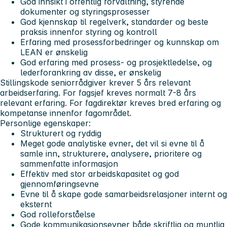
God innsikt i offentlig forvaltning, styrende
dokumenter og styringsprosesser
God kjennskap til regelverk, standarder og beste
praksis innenfor styring og kontroll
Erfaring med prosessforbedringer og kunnskap om
LEAN er ønskelig
God erfaring med prosess- og prosjektledelse, og
lederforankring av disse, er ønskelig
Stillingskode seniorrådgiver krever 5 års relevant
arbeidserfaring. For fagsjef kreves normalt 7-8 års
relevant erfaring. For fagdirektør kreves bred erfaring og
kompetanse innenfor fagområdet.
Personlige egenskaper:
Strukturert og ryddig
Meget gode analytiske evner, det vil si evne til å
samle inn, strukturere, analysere, prioritere og
sammenfatte informasjon
Effektiv med stor arbeidskapasitet og god
gjennomføringsevne
Evne til å skape gode samarbeidsrelasjoner internt og
eksternt
God rolleforståelse
Gode kommunikasjonsevner både skriftlig og muntlig