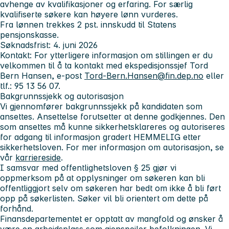
avhenge av kvalifikasjoner og erfaring. For særlig
kvalifiserte søkere kan høyere lønn vurderes.
Fra lønnen trekkes 2 pst. innskudd til Statens
pensjonskasse.
Søknadsfrist:
4. juni 2026
Kontakt:
For ytterligere informasjon om stillingen er du
velkommen til å ta kontakt med ekspedisjonssjef Tord
Bern Hansen, e-post
Tord-Bern.Hansen@fin.dep.no
eller
tlf.: 95 13 56 07.
Bakgrunnssjekk og autorisasjon
Vi gjennomfører bakgrunnssjekk på kandidaten som
ansettes. Ansettelse forutsetter at denne godkjennes. Den
som ansettes må kunne sikkerhetsklareres og autoriseres
for adgang til informasjon gradert HEMMELIG etter
sikkerhetsloven. For mer informasjon om autorisasjon, se
vår
karriereside
.
I samsvar med offentlighetsloven § 25 gjør vi
oppmerksom på at opplysninger om søkeren kan bli
offentliggjort selv om søkeren har bedt om ikke å bli ført
opp på søkerlisten. Søker vil bli orientert om dette på
forhånd.
Finansdepartementet er opptatt av mangfold og ønsker å
være en arbeidsplass som gjenspeiler befolkningen. Vi