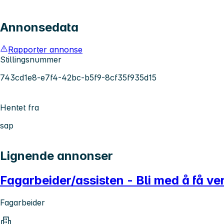
Annonsedata
Rapporter annonse
Stillingsnummer
743cd1e8-e7f4-42bc-b5f9-8cf35f935d15
Hentet fra
sap
Lignende annonser
Fagarbeider/assisten - Bli med å få ver
Fagarbeider