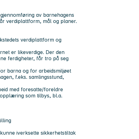
ed gjennomføring av barnehagens
r verdiplattform, mål og planer.
stedets verdiplattform og
rnet er likeverdige. Der den
ine ferdigheter, får tro på seg
for barna og for arbeidsmiljøet
gen, f.eks. samlingsstund,
beid med foresatte/foreldre
opplæring som tilbys, bl.a.
lling
nne iverksette sikkerhetstiltak