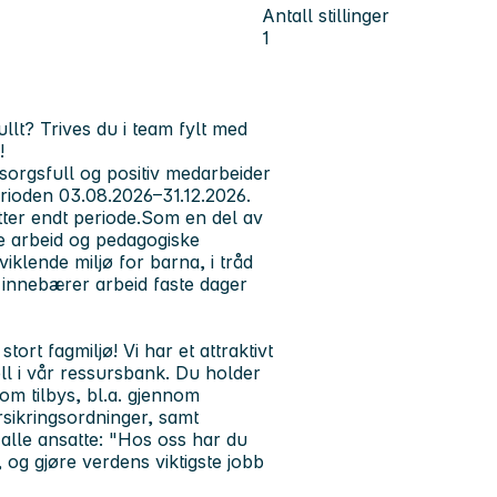
Antall stillinger
1
ullt? Trives du i team fylt med
!
orgsfull og positiv medarbeider
perioden 03.08.2026–31.12.2026.
 etter endt periode.Som en del av
e arbeid og pedagogiske
tviklende miljø for barna, i tråd
n innebærer arbeid faste dager
ort fagmiljø! Vi har et attraktivt
ll i vår ressursbank. Du holder
om tilbys, bl.a. gjennom
sikringsordninger, samt
 alle ansatte:
"Hos oss har du
, og gjøre verdens viktigste jobb