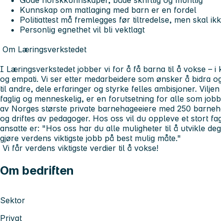
Gode norskkunnskaper, både skriftlig og muntlig
Kunnskap om matlaging med barn er en fordel
Politiattest må fremlegges før tiltredelse, men skal 
Personlig egnethet vil bli vektlagt
Om Læringsverkstedet
I Læringsverkstedet jobber vi for å få barna til å vokse – i
og empati. Vi ser etter medarbeidere som ønsker å bidra og
til andre, dele erfaringer og styrke felles ambisjoner. Viljen 
faglig og menneskelig, er en forutsetning for alle som jobb
av Norges største private barnehageeiere med 250 barneh
og driftes av pedagoger. Hos oss vil du oppleve et stort fagli
ansatte er:
"Hos oss har du alle muligheter til å utvikle de
gjøre verdens viktigste jobb på best mulig måte."
Vi får verdens viktigste verdier til å vokse!
Om bedriften
Sektor
Privat