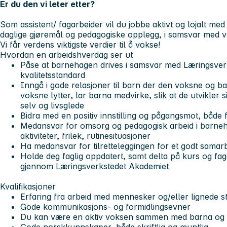
Er du den vi leter etter?
Som assistent/ fagarbeider vil du jobbe aktivt og lojalt m
daglige gjøremål og pedagogiske opplegg, i samsvar med vå
Vi får verdens viktigste verdier til å vokse!
Hvordan en arbeidshverdag ser ut
Påse at barnehagen drives i samsvar med Læringsverk
kvalitetsstandard
Inngå i gode relasjoner til barn der den voksne og ba
voksne lytter, lar barna medvirke, slik at de utvikler s
selv og livsglede
Bidra med en positiv innstilling og pågangsmot, både 
Medansvar for omsorg og pedagogisk arbeid i barneha
aktiviteter, frilek, rutinesituasjoner
Ha medansvar for tilretteleggingen for et godt samar
Holde deg faglig oppdatert, samt delta på kurs og fag
gjennom Læringsverkstedet Akademiet
Kvalifikasjoner
Erfaring fra arbeid med mennesker og/eller lignede sti
Gode kommunikasjons- og formidlingsevner
Du kan være en aktiv voksen sammen med barna og ku