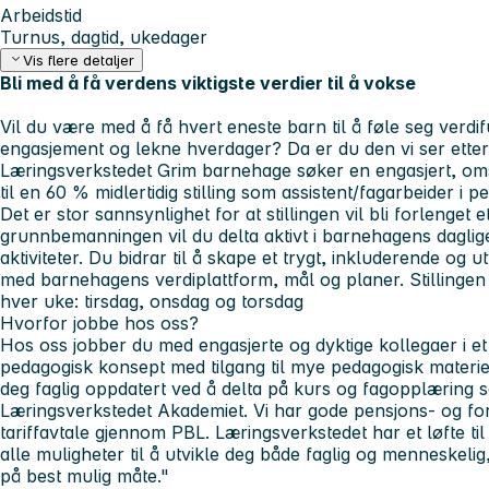
Arbeidstid
Turnus, dagtid, ukedager
Vis flere detaljer
Bli med å få verdens viktigste verdier til å vokse
Vil du være med å få hvert eneste barn til å føle seg verdif
engasjement og lekne hverdager? Da er du den vi ser etter
Læringsverkstedet Grim barnehage søker en engasjert, oms
til en 60 % midlertidig stilling som assistent/fagarbeider i 
Det er stor sannsynlighet for at stillingen vil bli forlenget
grunnbemanningen vil du delta aktivt i barnehagens daglig
aktiviteter. Du bidrar til å skape et trygt, inkluderende og u
med barnehagens verdiplattform, mål og planer.
Stillinge
hver uke: tirsdag, onsdag og torsdag
Hvorfor jobbe hos oss?
Hos oss jobber du med engasjerte og dyktige kollegaer i et st
pedagogisk konsept med tilgang til mye pedagogisk materie
deg faglig oppdatert ved å delta på kurs og fagopplæring s
Læringsverkstedet Akademiet. Vi har gode pensjons- og for
tariffavtale gjennom PBL. Læringsverkstedet har et løfte til
alle muligheter til å utvikle deg både faglig og menneskelig
på best mulig måte."