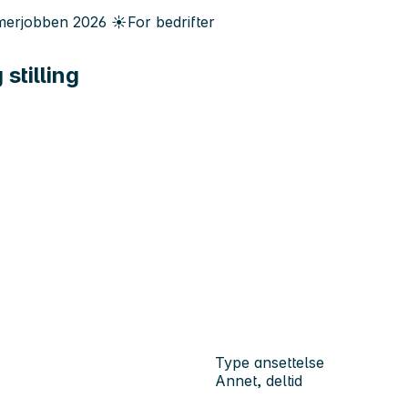
erjobben
2026
☀️
For bedrifter
stilling
Type ansettelse
Annet, deltid