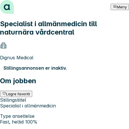
Hopp til innhold
Meny
Specialist i allmänmedicin till
naturnära vårdcentral
Dignus Medical
Stillingsannonsen er inaktiv.
Om jobben
Lagre favoritt
Stillingstittel
Specialist i allmänmedicin
Type ansettelse
Fast, heltid 100%