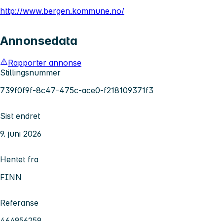
http://www.bergen.kommune.no/
Annonsedata
Rapporter annonse
Stillingsnummer
739f0f9f-8c47-475c-ace0-f218109371f3
Sist endret
9. juni 2026
Hentet fra
FINN
Referanse
464956259