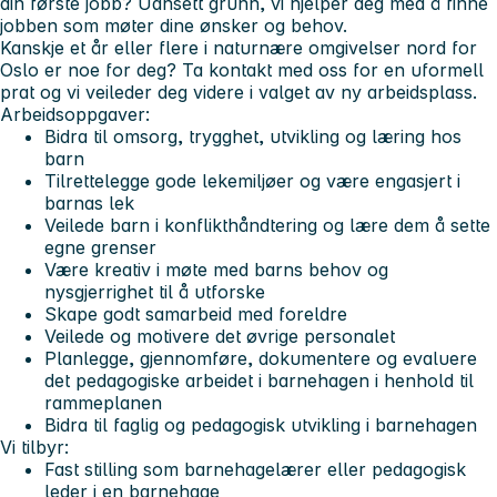
din første jobb? Uansett grunn, vi hjelper deg med å finne
jobben som møter dine ønsker og behov.
Kanskje et år eller flere i naturnære omgivelser nord for
Oslo er noe for deg? Ta kontakt med oss for en uformell
prat og vi veileder deg videre i valget av ny arbeidsplass.
Arbeidsoppgaver:
Bidra til omsorg, trygghet, utvikling og læring hos
barn
Tilrettelegge gode lekemiljøer og være engasjert i
barnas lek
Veilede barn i konflikthåndtering og lære dem å sette
egne grenser
Være kreativ i møte med barns behov og
nysgjerrighet til å utforske
Skape godt samarbeid med foreldre
Veilede og motivere det øvrige personalet
Planlegge, gjennomføre, dokumentere og evaluere
det pedagogiske arbeidet i barnehagen i henhold til
rammeplanen
Bidra til faglig og pedagogisk utvikling i barnehagen
Vi tilbyr:
Fast stilling som barnehagelærer eller pedagogisk
leder i en barnehage