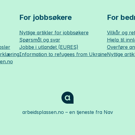
For jobbsøkere
For bedr
Nyttige artikler for jobbsøkere
Vilkår og ret
Spørsmål og svar
Hjelp til inn
sler
Jobbe i utlandet (EURES)
Overføre a
erklæring
Information to refugees from Ukraine
Nyttige artik
sen.no
arbeidsplassen.no
– en tjeneste fra Nav