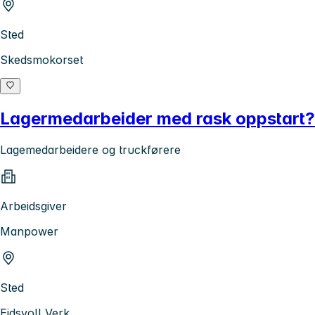
Sted
Skedsmokorset
Lagermedarbeider med rask oppstart? B
Lagemedarbeidere og truckførere
Arbeidsgiver
Manpower
Sted
Eidsvoll Verk