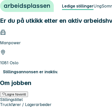
Hopp til innhold
Ledige stillinger
Ung
Somm
Er du på utkikk etter en aktiv arbeidsh
Manpower
1081 Oslo
Stillingsannonsen er inaktiv.
Om jobben
Lagre favoritt
Stillingstittel
Truckfører / Lagerarbeider