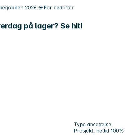
erjobben
2026
☀️
For bedrifter
verdag på lager? Se hit!
Type ansettelse
Prosjekt, heltid 100%