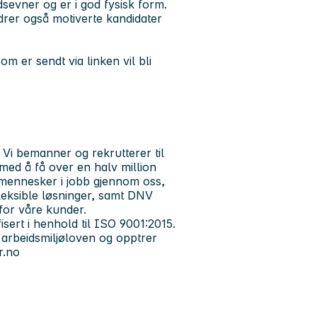
sevner og er i god fysisk form.
rdrer også motiverte kandidater
m er sendt via linken vil bli
i bemanner og rekrutterer til
t med å få over en halv million
 mennesker i jobb gjennom oss,
 fleksible løsninger, samt DNV
 for våre kunder.
isert i henhold til ISO 9001:2015.
 arbeidsmiljøloven og opptrer
r.no