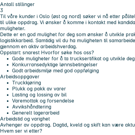
Antall stillinger
3
Til våre kunder i Oslo (øst og nord) søker vi nå etter pålit
til ulike oppdrag. Vi ønsker å komme i kontakt med kandida
muligheter.
Dette er en god mulighet for deg som ønsker å utvikle prak
logistikkarbeid. Samtidig vil du ha muligheten til samarbeid
gjennom en aktiv arbeidshverdag.
Oppstart: snarest
Hvorfor søke hos oss?
Gode muligheter for å ta trucksertifikat og utvikle deg
Konkurransedyktige lønnsbetingelser
Godt arbeidsmiljø med god oppfølging
Arbeidsoppgaver
Truckkjøring
Plukk og pakk av varer
Lasting og lossing av bil
Varemottak og forsendelse
Avvikshåndtering
Generelt lagerarbeid
Arbeidstid og varighet
Avhenger av oppdrag. Dagtid, kveld og skift kan være aktue
Hvem ser vi etter?