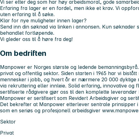
Vi ser etter deg som har høy arbeidsmoral, gode samarbeid
Erfaring fra lager er en fordel, men ikke et krav. Vi oppfo
uten erfaring til å søke.
Klar for nye muligheter innen lager?
Send inn din søknad via linken i annonsen. Kun søknader so
behandlet fortløpende.
Vi gleder oss til å høre fra deg!
Om bedriften
Manpower er Norges største og ledende bemanningsbyrå. V
privat og offentlig sektor. Siden starten i 1965 har vi biståt
mennesker i jobb, og hvert år er nærmere 20 000 dyktige
via rekruttering eller innleie. Solid erfaring, innovative og
sertifiserte rådgivere gjør oss til den komplette leverandør
Manpower er sertifisert som Revidert Arbeidsgiver og sertif
Det bekrefter at Manpower etterlever sentrale prinsipper i
som en seriøs og profesjonell arbeidsgiver www.manpowe
Sektor
Privat