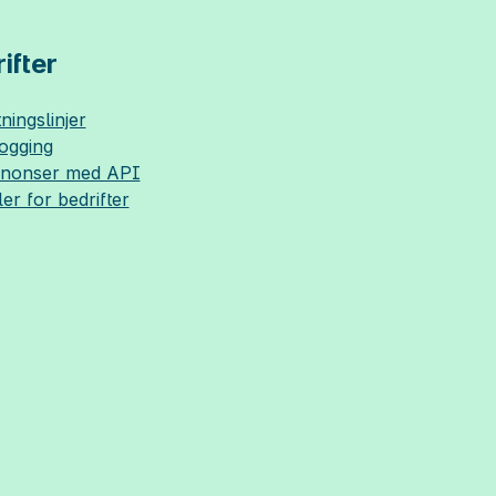
ifter
ningslinjer
logging
nnonser med API
ler for bedrifter