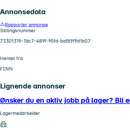
Annonsedata
Rapporter annonse
Stillingsnummer
73301319-7dc7-489f-95fd-baf89f9d1b07
Hentet fra
FINN
Lignende annonser
Ønsker du en aktiv jobb på lager? Bli e
Lagermedarbeider