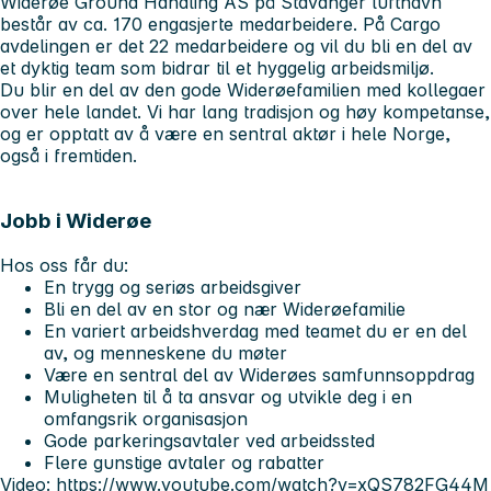
Widerøe Ground Handling AS på Stavanger lufthavn
består av ca. 170 engasjerte medarbeidere. På Cargo
avdelingen er det 22 medarbeidere og vil du bli en del av
et dyktig team som bidrar til et hyggelig arbeidsmiljø.
Du blir en del av den gode Widerøefamilien med kollegaer
over hele landet. Vi har lang tradisjon og høy kompetanse,
og er opptatt av å være en sentral aktør i hele Norge,
også i fremtiden.
Jobb i Widerøe
Hos oss får du:
En trygg og seriøs arbeidsgiver
Bli en del av en stor og nær Widerøefamilie
En variert arbeidshverdag med teamet du er en del
av, og menneskene du møter
Være en sentral del av Widerøes samfunnsoppdrag
Muligheten til å ta ansvar og utvikle deg i en
omfangsrik organisasjon
Gode parkeringsavtaler ved arbeidssted
Flere gunstige avtaler og rabatter
Video:
https://www.youtube.com/watch?v=xQS782FG44M