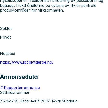
flyselskapene. Tradisjonell håndtering av passasjerer og
bagasje, frakthåndtering og avising av fly er sentrale
produktområder for virksomheten.
Sektor
Privat
Nettsted
https://www.jobbiwideroe.no/
Annonsedata
Rapporter annonse
Stillingsnummer
7326a735-183d-4e0f-9052-149ac50ada0c