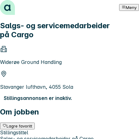
Hopp til innhold
Meny
Salgs- og servicemedarbeider
på Cargo
Widerøe Ground Handling
Stavanger lufthavn, 4055 Sola
Stillingsannonsen er inaktiv.
Om jobben
Lagre favoritt
Stillingstittel
Salgs- og servicemedarbeider på Cargo