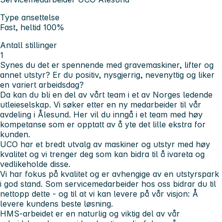
Type ansettelse
Fast, heltid 100%
Antall stillinger
1
Synes du det er spennende med gravemaskiner, lifter og
annet utstyr? Er du positiv, nysgjerrig, nevenyttig og liker
en variert arbeidsdag?
Da kan du bli en del av vårt team i et av Norges ledende
utleieselskap. Vi søker etter en ny medarbeider til vår
avdeling i Ålesund. Her vil du inngå i et team med høy
kompetanse som er opptatt av å yte det lille ekstra for
kunden.
UCO har et bredt utvalg av maskiner og utstyr med høy
kvalitet og vi trenger deg som kan bidra til å ivareta og
vedlikeholde disse.
Vi har fokus på kvalitet og er avhengige av en utstyrspark
i god stand. Som servicemedarbeider hos oss bidrar du til
nettopp dette - og til at vi kan levere på vår visjon: Å
levere kundens beste løsning.
HMS-arbeidet er en naturlig og viktig del av vår