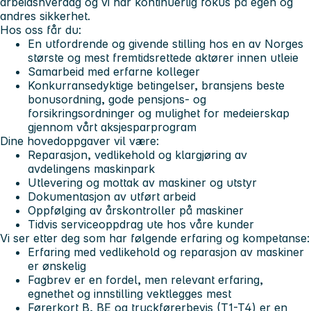
arbeidshverdag og vi har kontinuerlig fokus på egen og
andres sikkerhet.
Hos oss får du:
En utfordrende og givende stilling hos en av Norges
største og mest fremtidsrettede aktører innen utleie
Samarbeid med erfarne kolleger
Konkurransedyktige betingelser, bransjens beste
bonusordning, gode pensjons- og
forsikringsordninger og mulighet for medeierskap
gjennom vårt aksjesparprogram
Dine hovedoppgaver vil være:
Reparasjon, vedlikehold og klargjøring av
avdelingens maskinpark
Utlevering og mottak av maskiner og utstyr
Dokumentasjon av utført arbeid
Oppfølging av årskontroller på maskiner
Tidvis serviceoppdrag ute hos våre kunder
Vi ser etter deg som har følgende erfaring og kompetanse:
Erfaring med vedlikehold og reparasjon av maskiner
er ønskelig
Fagbrev er en fordel, men relevant erfaring,
egnethet og innstilling vektlegges mest
Førerkort B, BE og truckførerbevis (T1-T4) er en