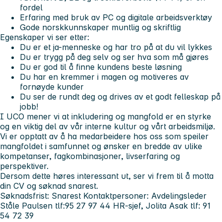
fordel
Erfaring med bruk av PC og digitale arbeidsverktøy
Gode norskkunnskaper muntlig og skriftlig
Egenskaper vi ser etter:
Du er et ja-menneske og har tro på at du vil lykkes
Du er trygg på deg selv og ser hva som må gjøres
Du er god til å finne kundens beste løsning
Du har en kremmer i magen og motiveres av
fornøyde kunder
Du ser de rundt deg og drives av et godt felleskap på
jobb!
I UCO mener vi at inkludering og mangfold er en styrke
og en viktig del av vår interne kultur og vårt arbeidsmiljø.
Vi er opptatt av å ha medarbeidere hos oss som speiler
mangfoldet i samfunnet og ønsker en bredde av ulike
kompetanser, fagkombinasjoner, livserfaring og
perspektiver.
Dersom dette høres interessant ut, ser vi frem til å motta
din CV og søknad snarest.
Søknadsfrist: Snarest
Kontaktpersoner:
Avdelingsleder
Ståle Paulsen tlf:95 27 97 44
HR-sjef, Jolita Asak tlf: 91
54 72 39