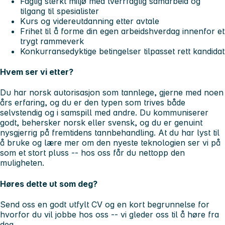
Faglig sterkt miljø
med tverrfaglig samarbeid og
tilgang til spesialister
Kurs og videreutdanning
etter avtale
Frihet til å forme din egen arbeidshverdag
innenfor et
trygt rammeverk
Konkurransedyktige betingelser
tilpasset rett kandidat
Hvem ser vi etter?
Du har norsk autorisasjon som tannlege, gjerne med noen
års erfaring, og du er den typen som trives både
selvstendig og i samspill med andre. Du kommuniserer
godt, behersker norsk eller svensk, og du er genuint
nysgjerrig på fremtidens tannbehandling. At du har lyst til
å bruke og lære mer om den nyeste teknologien ser vi på
som et stort pluss -- hos oss får du nettopp den
muligheten.
Høres dette ut som deg?
Send oss en godt utfylt CV og en kort begrunnelse for
hvorfor du vil jobbe hos oss -- vi gleder oss til å høre fra
deg.