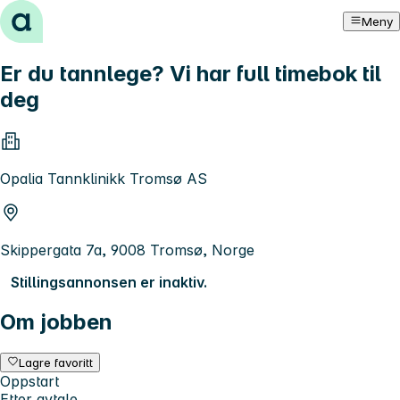
Hopp til innhold
Meny
Er du tannlege? Vi har full timebok til
deg
Opalia Tannklinikk Tromsø AS
Skippergata 7a, 9008 Tromsø, Norge
Stillingsannonsen er inaktiv.
Om jobben
Lagre favoritt
Oppstart
Etter avtale