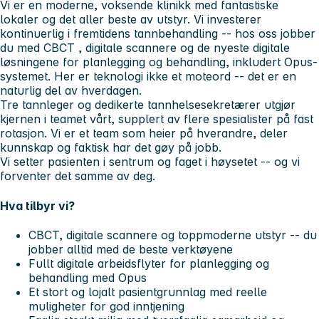
Vi er en moderne, voksende klinikk med fantastiske
lokaler og det aller beste av utstyr. Vi investerer
kontinuerlig i fremtidens tannbehandling -- hos oss jobber
du med
CBCT
,
digitale scannere
og de nyeste digitale
løsningene for planlegging og behandling, inkludert
Opus
-
systemet. Her er teknologi ikke et moteord -- det er en
naturlig del av hverdagen.
Tre tannleger og dedikerte tannhelsesekretærer utgjør
kjernen i teamet vårt, supplert av flere spesialister på fast
rotasjon. Vi er et team som heier på hverandre, deler
kunnskap og faktisk har det gøy på jobb.
Vi setter pasienten i sentrum og faget i høysetet -- og vi
forventer det samme av deg.
Hva tilbyr vi?
CBCT, digitale scannere og toppmoderne utstyr
-- du
jobber alltid med de beste verktøyene
Fullt digitale arbeidsflyter
for planlegging og
behandling med Opus
Et stort og lojalt pasientgrunnlag
med reelle
muligheter for god inntjening