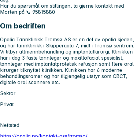
Har du spørsmål om stillingen, ta gjerne kontakt med
Morten
på
📞 95815880
Om bedriften
Opalia Tannklinikk Tromsø AS er en del av opalia kjeden,
og har tannklinikk i Skippergata 7, midt i Tromsø sentrum.
Vi tilbyr allmennbehandling og implantatkirurgi. Klinikken
har i dag 3 faste tannleger og maxillofacial spesialist,
tannleger med implantatprotetisk refusjon samt flere oral
kirurger tilknyttet klinikken. Klinikken har 6 moderne
behandlingsromer og har tilgjengelig utstyr som CBCT,
digitale oral scannere etc.
Sektor
Privat
Nettsted
https://opalia.no/kontakt-oss/tromso/