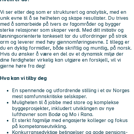
Vi ser etter deg som er strukturert og analytisk, med en
unik evne til å se helheten og skape resultater. Du trives
med å samarbeide på tvers av fagområder og bygger
sterke relasjoner som skaper verdi. Med ditt initiativ og
løsningsorienterte tankesett tar du utfordringer på strak
arm og leverer med høy gjennomføringsevne. I tillegg er
du en dyktig formidler, både skriftlig og muntlig, på norsk.
Hvis du ønsker å være en del av et dynamisk miljø der
dine ferdigheter virkelig kan utgjøre en forskjell, vil vi
gjerne høre fra deg!
Hva kan vi tilby deg
En spennende og utfordrende stilling i et av Norges
mest samfunnskritiske selskaper.
Muligheten til å jobbe med store og komplekse
byggeprosjekter, inkludert utviklingen av nye
lufthavner som Bodø og Mo i Rana.
Et sterkt fagmiljø med engasjerte kolleger og fokus
på kompetanseutvikling.
Konkurransedyktige betingelser og gode pensjons-