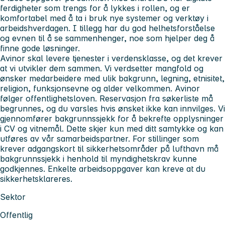
ferdigheter som trengs for å lykkes i rollen, og er
komfortabel med å ta i bruk nye systemer og verktøy i
arbeidshverdagen. I tillegg har du god helhetsforståelse
og evnen til å se sammenhenger, noe som hjelper deg å
finne gode løsninger.
Avinor skal levere tjenester i verdensklasse, og det krever
at vi utvikler dem sammen. Vi verdsetter mangfold og
ønsker medarbeidere med ulik bakgrunn, legning, etnisitet,
religion, funksjonsevne og alder velkommen. Avinor
følger offentlighetsloven. Reservasjon fra søkerliste må
begrunnes, og du varsles hvis ønsket ikke kan innvilges. Vi
gjennomfører bakgrunnssjekk for å bekrefte opplysninger
i CV og vitnemål. Dette skjer kun med ditt samtykke og kan
utføres av vår samarbeidspartner. For stillinger som
krever adgangskort til sikkerhetsområder på lufthavn må
bakgrunnssjekk i henhold til myndighetskrav kunne
godkjennes. Enkelte arbeidsoppgaver kan kreve at du
sikkerhetsklareres.
Sektor
Offentlig