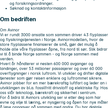
og forsikringsordninger.
Søknad og kontaktinformasjon
Om bedriften
Om Avinor
Vi er rundt 3000 ansatte som sammen driver 43 flyplasser
og flysikringstjenesten i Norge. Avinormodellen, hvor de
store flyplassene finansierer de små, gjør det mulig å
holde alle våre flyplasser åpne, fra nord til sør. Slik bidrar
vi til å binde Norge sammen - og Norge sammen med
verden.
Hvert år håndterer vi nesten 600 000 avganger og
landinger, over 53 millioner passasjerer og over 60 000
overflygninger i norsk luftrom. Vi utvikler og drifter digitale
tjenester som gjør reisen enklere og luftrommet sikrere.
Avinor jobber for en mer bærekraftig luftfart og leder an i
utviklingen av bl.a. fossilfritt drivstoff og elektriske fly. Hos
oss står teknologi, bærekraft og sikkerhet i sentrum.
For å bidra til Avinors utvikling ser vi etter deg som har
evne og vilje til læring, er nysgjerrig og åpen for nye måter
å løse oppgaver på sammen med andre. Du har digitale