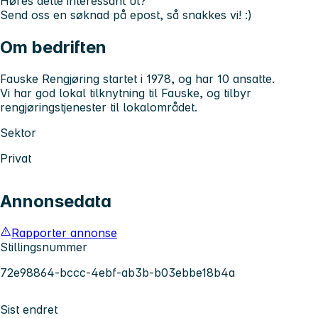
Høres dette interessant ut?
Send oss en søknad på epost, så snakkes vi! :)
Om bedriften
Fauske Rengjøring startet i 1978, og har 10 ansatte.
Vi har god lokal tilknytning til Fauske, og tilbyr
rengjøringstjenester til lokalområdet.
Sektor
Privat
Annonsedata
Rapporter annonse
Stillingsnummer
72e98864-bccc-4ebf-ab3b-b03ebbe18b4a
Sist endret