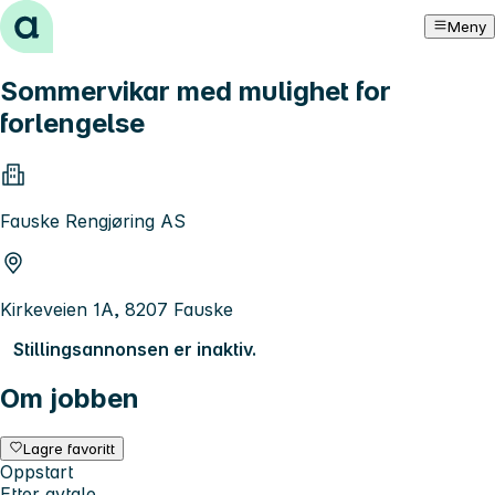
Hopp til innhold
Meny
Sommervikar med mulighet for
forlengelse
Fauske Rengjøring AS
Kirkeveien 1A, 8207 Fauske
Stillingsannonsen er inaktiv.
Om jobben
Lagre favoritt
Oppstart
Etter avtale