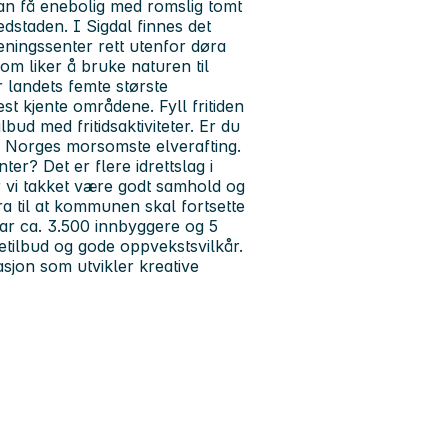
an få enebolig med romslig tomt
edstaden. I Sigdal finnes det
eningssenter rett utenfor døra
 som liker å bruke naturen til
r landets femte største
 kjente områdene. Fyll fritiden
lbud med fritidsaktiviteter. Er du
å Norges morsomste elverafting.
er? Det er flere idrettslag i
r vi takket være godt samhold og
ra til at kommunen skal fortsette
ar ca. 3.500 innbyggere og 5
tilbud og gode oppvekstsvilkår.
sasjon som utvikler kreative