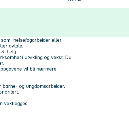
g som helsefagarbeider eller
ter avtale.
 3. helg.
rksomhet i utvikling og vekst. Du
er.
soppgavene vil bli nærmere
ler barne- og ungdomsarbeider.
rioritert.
n vektlegges