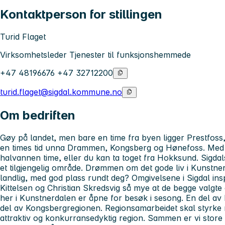
Kontaktperson for stillingen
Turid Flaget
Virksomhetsleder Tjenester til funksjonshemmede
+47 48196676 +47 32712200
turid.flaget@sigdal.kommune.no
Om bedriften
Gøy på landet, men bare en time fra byen ligger Prestfoss
en times tid unna Drammen, Kongsberg og Hønefoss. Med b
halvannen time, eller du kan ta toget fra Hokksund. Sigda
et tilgjengelig område. Drømmen om det gode liv i Kunst
landlig, med god plass rundt deg? Omgivelsene i Sigdal i
Kittelsen og Christian Skredsvig så mye at de begge valgte
her i Kunstnerdalen er åpne for besøk i sesong. En del av
del av Kongsbergregionen. Regionsamarbeidet skal styrke 
attraktiv og konkurransedyktig region. Sammen er vi stor