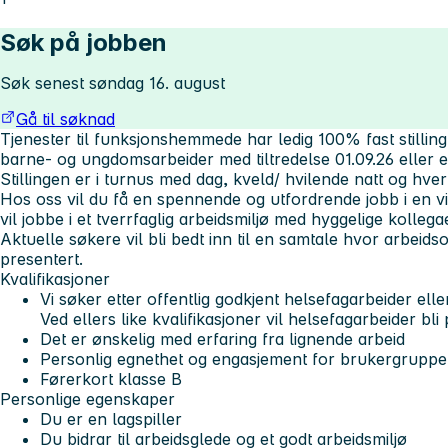
Søk på jobben
Søk senest søndag 16. august
Gå til søknad
Tjenester til funksjonshemmede har ledig 100% fast stillin
barne- og ungdomsarbeider med tiltredelse 01.09.26 eller et
Stillingen er i turnus med dag, kveld/ hvilende natt og hver
Hos oss vil du få en spennende og utfordrende jobb i en vi
vil jobbe i et tverrfaglig arbeidsmiljø med hyggelige kollega
Aktuelle søkere vil bli bedt inn til en samtale hvor arbeid
presentert.
Kvalifikasjoner
Vi søker etter offentlig godkjent helsefagarbeider el
Ved ellers like kvalifikasjoner vil helsefagarbeider bli p
Det er ønskelig med erfaring fra lignende arbeid
Personlig egnethet og engasjement for brukergruppe
Førerkort klasse B
Personlige egenskaper
Du er en lagspiller
Du bidrar til arbeidsglede og et godt arbeidsmiljø