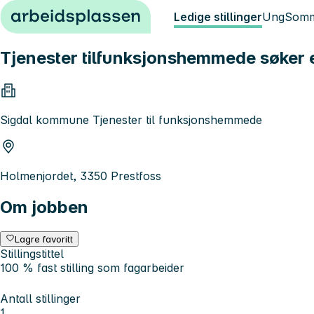
Hopp til innhold
Ledige stillinger
Ung
Somm
Tjenester tilfunksjonshemmede søker e
Sigdal kommune Tjenester til funksjonshemmede
Holmenjordet, 3350 Prestfoss
Om jobben
Lagre favoritt
Stillingstittel
100 % fast stilling som fagarbeider
Antall stillinger
1