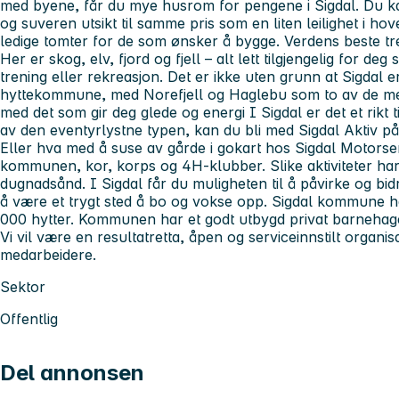
med byene, får du mye husrom for pengene i Sigdal. Du k
og suveren utsikt til samme pris som en liten leilighet i hov
ledige tomter for de som ønsker å bygge. Verdens beste tr
Her er skog, elv, fjord og fjell – alt lett tilgjengelig for deg
trening eller rekreasjon. Det er ikke uten grunn at Sigdal e
hyttekommune, med Norefjell og Haglebu som to av de mest
med det som gir deg glede og energi I Sigdal er det et rikt ti
av den eventyrlystne typen, kan du bli med Sigdal Aktiv p
Eller hva med å suse av gårde i gokart hos Sigdal Motorsent
kommunen, kor, korps og 4H-klubber. Slike aktiviteter ha
dugnadsånd. I Sigdal får du muligheten til å påvirke og bid
å være et trygt sted å bo og vokse opp. Sigdal kommune h
000 hytter. Kommunen har et godt utbygd privat barnehage
Vi vil være en resultatretta, åpen og serviceinnstilt organi
medarbeidere.
Sektor
Offentlig
Del annonsen