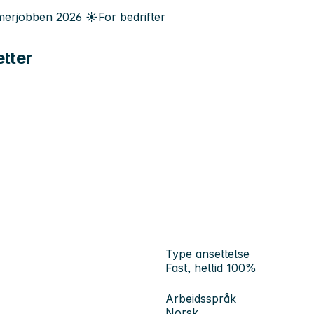
erjobben
2026
☀️
For bedrifter
tter
Type ansettelse
Fast, heltid 100%
Arbeidsspråk
Norsk