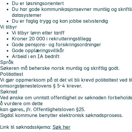
Du er løsningsorientert
Du har gode kommunikasjonsevner muntlig og skriftli
datasystemer
Du er faglig trygg og kan jobbe selvstendig
Vi tilbyr
Vi tilbyr lønn etter tariff
Kroner 20 000 i rekrutteringstillegg
Gode pensjons- og forsikringsordninger
Gode opplæringsvillkår
Arbeid i en IA bedrift
Språk
Søkeren må beherske norsk muntlig og skriftlig godt.
Politiattest
Vi gjør oppmerksom på at det vil bli krevd politiattest ved ti
omsorgstjenestelovens § 5-4 krever.
Søknad
Ved ønske om unntatt offentlighet av søknaden forbeholde
å vurdere om dette
kan gjøres, jfr. Offentlighetsloven §25.
Sigdal kommune benytter elektronisk søknadsprosess.
Link til søknadsskjema:
Søk her