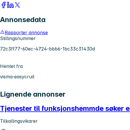
Annonsedata
Rapporter annonse
Stillingsnummer
72c3ff77-60ec-4724-bbb6-1bc33c31430d
Hentet fra
visma-easycruit
Lignende annonser
Tjenester til funksjonshemmde søker e
Tilkallingsvikarer