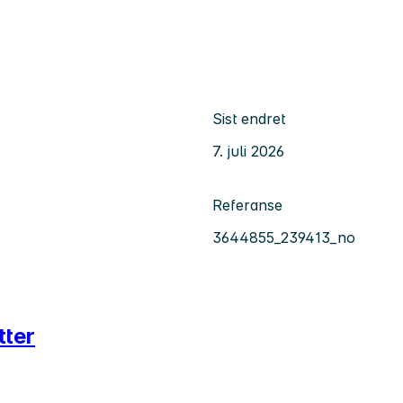
Sist endret
7. juli 2026
Referanse
3644855_239413_no
tter