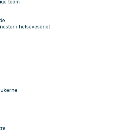
lige team
ode
enester i helsevesenet
brukerne
ntre