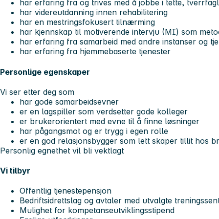
har erfaring fra og trives med å jobbe i tette, tverrfag
har videreutdanning innen rehabilitering
har en mestringsfokusert tilnærming
har kjennskap til motiverende intervju (MI) som met
har erfaring fra samarbeid med andre instanser og tj
har erfaring fra hjemmebaserte tjenester
Personlige egenskaper
Vi ser etter deg som
har gode samarbeidsevner
er en lagspiller som verdsetter gode kolleger
er brukerorientert med evne til å finne løsninger
har pågangsmot og er trygg i egen rolle
er en god relasjonsbygger som lett skaper tillit hos 
Personlig egnethet vil bli vektlagt
Vi tilbyr
Offentlig tjenestepensjon
Bedriftsidrettslag og avtaler med utvalgte treningsse
Mulighet for kompetanseutviklingsstipend