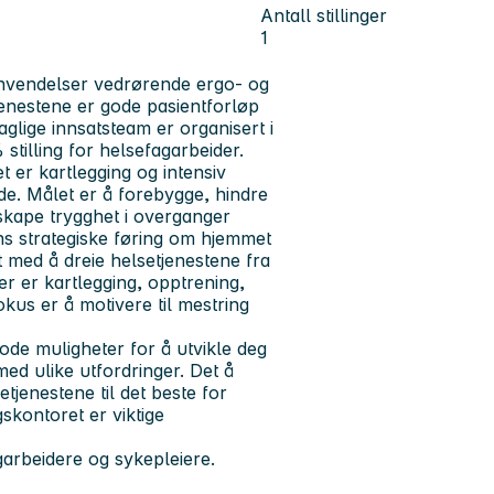
Antall stillinger
1
henvendelser vedrørende ergo- og
enestene er gode pasientforløp
lige innsatsteam er organisert i
stilling for helsefagarbeider.
 er kartlegging og intensiv
e. Målet er å forebygge, hindre
 skape trygghet i overganger
 strategiske føring om hjemmet
t med å dreie helsetjenestene fra
er er kartlegging, opptrening,
kus er å motivere til mestring
 gode muligheter for å utvikle deg
ed ulike utfordringer. Det å
etjenestene til det beste for
skontoret er viktige
garbeidere og sykepleiere.