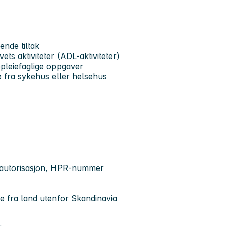
nde tiltak
ets aktiviteter (ADL-aktiviteter)
epleiefaglige oppgaver
e fra sykehus eller helsehus
k autorisasjon, HPR-nummer
e fra land utenfor Skandinavia