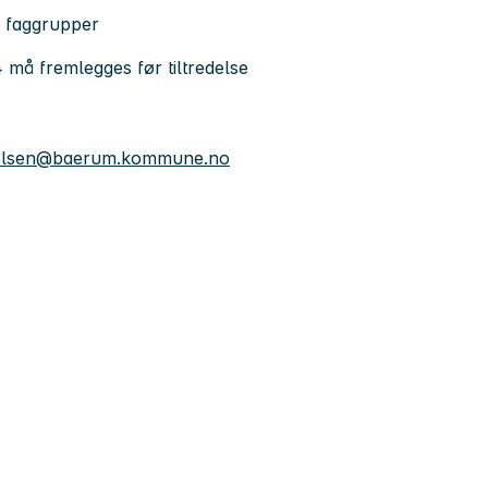
ke faggrupper
-4 må fremlegges før tiltredelse
olsen@baerum.kommune.no