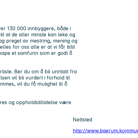
er 130 000 innbyggere, både i
l at de aller minste kan leke og
ag preget av mestring, mening og
es for oss alle er at vi får tillit
skape et samfunn som er godt å
rliste. Ber du om å bli unntatt fra
n vil bli vurdert i forhold til
ommes, vil du få mulighet til å
es og oppholdstillatelse være
Nettsted
http://www.baerum.kommu