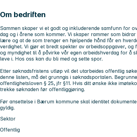
Om bedriften
Sammen skaper vi et godt og inkluderende samfunn for ov
dag og i årene som kommer. Vi skaper rammer som bidrar ti
lære og at de som trenger en hjelpende hånd får en hverd
verdighet. Vi gjør et bredt spekter av arbeidsoppgaver, og fell
og myndighet til å påvirke vår egen arbeidshverdag for å 
leve i.
Hos oss kan du bli med og sette spor.
Etter søknadsfristens utløp vil det utarbeides offentlig søke
denne listen, må det grunngis i søknadsportalen. Begrunnelse
offentlighetsloven § 25, jfr §11. Hvis ditt ønske ikke imøtek
trekke søknaden før offentliggjøring.
Før ansettelse i Bærum kommune skal identitet dokumenter
gyldig.
Sektor
Offentlig