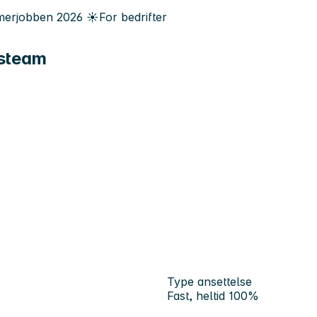
erjobben
2026
☀️
For bedrifter
tsteam
Type ansettelse
Fast, heltid 100%