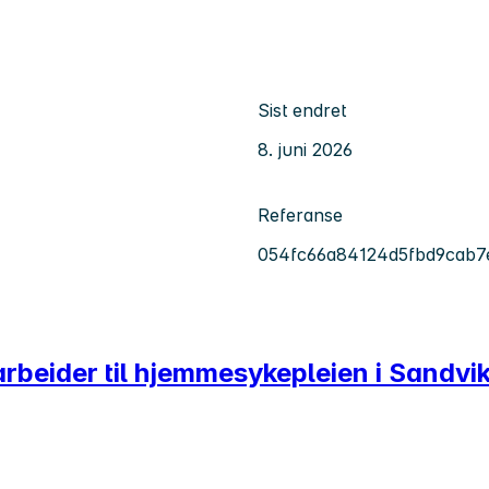
Sist endret
8. juni 2026
Referanse
054fc66a84124d5fbd9cab7
arbeider til hjemmesykepleien i Sandvi