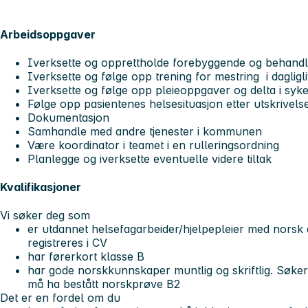
Arbeidsoppgaver
Iverksette og opprettholde forebyggende og behandle
Iverksette og følge opp trening for mestring i dagligliv
Iverksette og følge opp pleieoppgaver og delta i syk
Følge opp pasientenes helsesituasjon etter utskrivels
Dokumentasjon
Samhandle med andre tjenester i kommunen
Være koordinator i teamet i en rulleringsordning
Planlegge og iverksette eventuelle videre tiltak
Kvalifikasjoner
Vi søker deg som
er utdannet helsefagarbeider/hjelpepleier med nors
registreres i CV
har førerkort klasse B
har gode norskkunnskaper muntlig og skriftlig. Søker
må ha bestått norskprøve B2
Det er en fordel om du