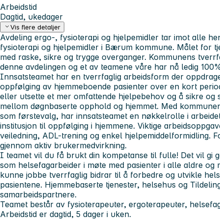
Arbeidstid
Dagtid, ukedager
Vis flere detaljer
Avdeling ergo-, fysioterapi og hjelpemidler tar imot alle 
fysioterapi og hjelpemidler i Bærum kommune. Målet for tj
med raske, sikre og trygge overganger. Kommunens tverrfag
denne avdelingen og et av teamene våre har nå ledig 100% 
Innsatsteamet har en tverrfaglig arbeidsform der oppdraget
oppfølging av hjemmeboende pasienter over en kort period
eller utsette et mer omfattende hjelpebehov og å sikre og
mellom døgnbaserte opphold og hjemmet. Med kommunens
som førstevalg, har innsatsteamet en nøkkelrolle i arbeide
institusjon til oppfølging i hjemmene. Viktige arbeidsoppgav
veiledning, ADL-trening og enkel hjelpemiddelformidling. Fo
gjennom aktiv brukermedvirkning.
I teamet vil du få brukt din kompetanse til fulle! Det vil gi
som helsefagarbeider i møte med pasienter i alle aldre og m
kunne jobbe tverrfaglig bidrar til å forbedre og utvikle hels
pasientene. Hjemmebaserte tjenester, helsehus og Tildeling
samarbeidspartnere.
Teamet består av fysioterapeuter, ergoterapeuter, helsefa
Arbeidstid er dagtid, 5 dager i uken.