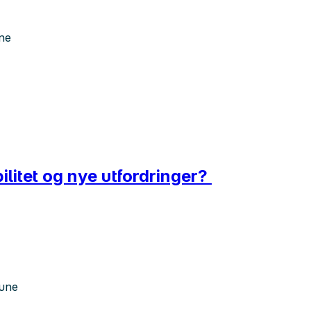
ne
bilitet og nye utfordringer?
mune