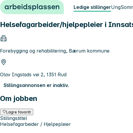
Hopp til innhold
Ledige stillinger
Ung
Somm
Helsefagarbeider/hjelpepleier i Innsa
Forebygging og rehabilitering, Bærum kommune
Olav Ingstads vei 2, 1351 Rud
Stillingsannonsen er inaktiv.
Om jobben
Lagre favoritt
Stillingstittel
Helsefagarbeider / Hjelpepleier