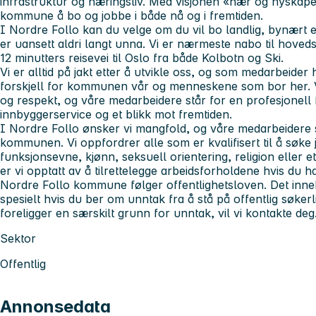
infrastruktur og næringsliv. Med visjonen «nær og nyskap
kommune å bo og jobbe i både nå og i fremtiden.
I Nordre Follo kan du velge om du vil bo landlig, bynært el
er uansett aldri langt unna. Vi er nærmeste nabo til hoved
12 minutters reisevei til Oslo fra både Kolbotn og Ski.
Vi er alltid på jakt etter å utvikle oss, og som medarbeider 
forskjell for kommunen vår og menneskene som bor her. V
og respekt, og våre medarbeidere står for en profesjonell fo
innbyggerservice og et blikk mot fremtiden.
I Nordre Follo ønsker vi mangfold, og våre medarbeidere s
kommunen. Vi oppfordrer alle som er kvalifisert til å søke 
funksjonsevne, kjønn, seksuell orientering, religion eller 
er vi opptatt av å tilrettelegge arbeidsforholdene hvis du h
Nordre Follo kommune følger offentlighetsloven. Det inn
spesielt hvis du ber om unntak fra å stå på offentlig søkerli
foreligger en særskilt grunn for unntak, vil vi kontakte deg
Sektor
Offentlig
Annonsedata