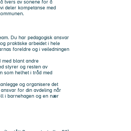
på tvers av sonene for å
 vi deler kompetanse med
i kommunen.
eam. Du har pedagogisk ansvar
g praktiske arbeidet i hele
rnas foreldre og i veiledningen
id med blant andre
d styrer og resten av
n som helhet i tråd med
lanlegge og organisere det
 ansvar for din avdeling når
dell i barnehagen og en nær