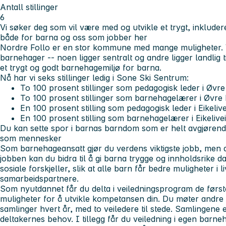
Antall stillinger
6
Vi søker deg som vil være med og utvikle et trygt, inkluder
både for barna og oss som jobber her
Nordre Follo er en stor kommune med mange muligheter. V
barnehager -- noen ligger sentralt og andre ligger landlig t
et trygt og godt barnehagemiljø for barna.
Nå har vi seks stillinger ledig i Sone Ski Sentrum:
To 100 prosent stillinger som pedagogisk leder i Øvr
To 100 prosent stillinger som barnehagelærer i Øvre
En 100 prosent stilling som pedagogisk leder i Eikeliv
En 100 prosent stilling som barnehagelærer i Eikelive
Du kan sette spor i barnas barndom som er helt avgjørend
som mennesker
Som barnehageansatt gjør du verdens viktigste jobb, men d
jobben kan du bidra til å gi barna trygge og innholdsrike d
sosiale forskjeller, slik at alle barn får bedre muligheter i l
samarbeidspartnere.
Som nyutdannet får du delta i veiledningsprogram de første
muligheter for å utvikle kompetansen din. Du møter andre
samlinger hvert år, med to veiledere til stede. Samlingene 
deltakernes behov. I tillegg får du veiledning i egen barne