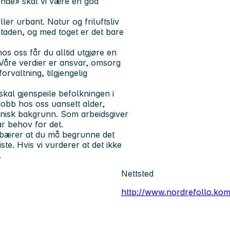
ende» skal vi være en god
ler urbant. Natur og friluftsliv
staden, og med toget er det bare
hos oss får du alltid utgjøre en
åre verdier er ansvar, omsorg
rvaltning, tilgjengelig
kal gjenspeile befolkningen i
jobb hos oss uansett alder,
etnisk bakgrunn. Som arbeidsgiver
ar behov for det.
ebærer at du må begrunne det
ste. Hvis vi vurderer at det ikke
.
Nettsted
http://www.nordrefollo.ko