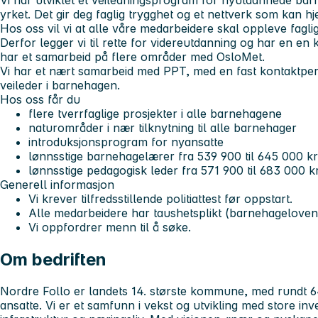
Vi har utviklet et veiledningsprogram for nyutdannede bar
yrket. Det gir deg faglig trygghet og et nettverk som kan hj
Hos oss vil vi at alle våre medarbeidere skal oppleve faglig
Derfor legger vi til rette for videreutdanning og har en 
har et samarbeid på flere områder med OsloMet.
Vi har et nært samarbeid med PPT, med en fast kontaktpe
veileder i barnehagen.
Hos oss får du
flere tverrfaglige prosjekter i alle barnehagene
naturområder i nær tilknytning til alle barnehager
introduksjonsprogram for nyansatte
lønnsstige barnehagelærer fra 539 900 til 645 000 k
lønnsstige pedagogisk leder fra 571 900 til 683 000 
Generell informasjon
Vi krever tilfredsstillende politiattest før oppstart.
Alle medarbeidere har taushetsplikt (barnehageloven
Vi oppfordrer menn til å søke.
Om bedriften
Nordre Follo er landets 14. største kommune, med rundt 
ansatte. Vi er et samfunn i vekst og utvikling med store inve