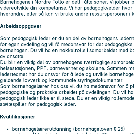
Barnehagene i Nordre Follo er delt i åtte soner. Vi jobber 
videreutvikle din kompetanse. Vi har pedagogkvelder hvor
hverandre, eller så kan vi bruke andre ressurspersoner 
Arbeidsoppgaver
Som pedagogisk leder
er du en del av barnehagens ledert
for egen avdeling og vil få medansvar for det pedagogiske o
barnehagen. Du vil ha en nøkkelrolle i samarbeidet med ba
av ansatte.
Du blir en viktig del av barnehagens tverrfaglige samarbe
helsestasjonen, PPT, barnevernet og skolene. Sammen me
lederteamet har du ansvar for å lede og utvikle barnehage
gjeldende lovverk og kommunale styringsdokumenter.
Som barnehagelærer
hos oss vil du ha medansvar for å p
pedagogiske og praktiske arbeidet på avdelingen. Du vil ha
pedagogisk leder ikke er til stede. Du er en viktig rollemo
støttespiller for pedagogisk leder.
Kvalifikasjoner
barnehagelærerutdanning (barnehageloven § 25)