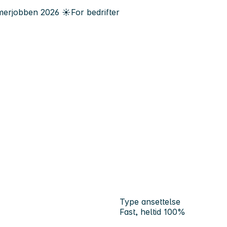
erjobben
2026
☀️
For bedrifter
Type ansettelse
Fast, heltid 100%