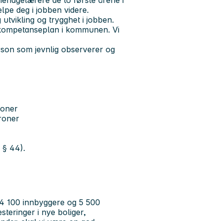
nehagelærere de to første årene i
elpe deg i jobben videre.
 utvikling og trygghet i jobben.
en kompetanseplan i kommunen. Vi
rson som jevnlig observerer og
roner
kroner
 § 44).
64 100 innbyggere og 5 500
steringer i nye boliger,