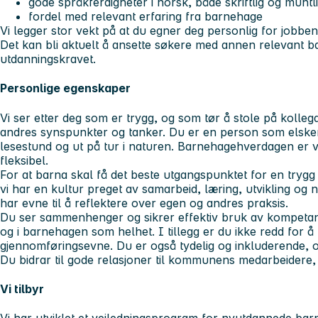
gode språkferdigheter i norsk, både skriftlig og muntli
fordel med relevant erfaring fra barnehage
Vi legger stor vekt på at du egner deg personlig for jobben
Det kan bli aktuelt å ansette søkere med annen relevant b
utdanningskravet.
Personlige egenskaper
Vi ser etter deg som er trygg, og som tør å stole på kolleg
andres synspunkter og tanker. Du er en person som elsker
lesestund og ut på tur i naturen. Barnehagehverdagen er va
fleksibel.
For at barna skal få det beste utgangspunktet for en trygg 
vi har en kultur preget av samarbeid, læring, utvikling og n
har evne til å reflektere over egen og andres praksis.
Du ser sammenhenger og sikrer effektiv bruk av kompetan
og i barnehagen som helhet. I tillegg er du ikke redd for å
gjennomføringsevne. Du er også tydelig og inkluderende, og 
Du bidrar til gode relasjoner til kommunens medarbeidere
Vi tilbyr