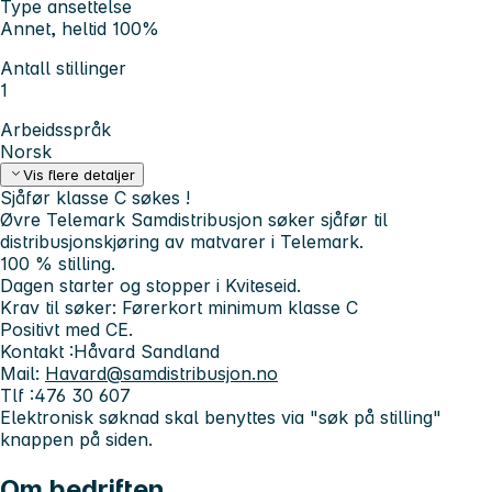
Type ansettelse
Annet, heltid 100%
Antall stillinger
1
Arbeidsspråk
Norsk
Vis flere detaljer
Sjåfør klasse C søkes !
Øvre Telemark Samdistribusjon søker sjåfør til
distribusjonskjøring av matvarer i Telemark.
100 % stilling.
Dagen starter og stopper i Kviteseid.
Krav til søker:
Førerkort minimum klasse C
Positivt med CE.
Kontakt :Håvard Sandland
Mail:
Havard@samdistribusjon.no
Tlf :476 30 607
Elektronisk søknad skal benyttes via "søk på stilling"
knappen på siden.
Om bedriften