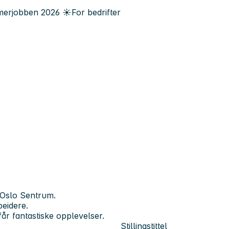
erjobben
2026
☀️
For bedrifter
 Oslo Sentrum.
beidere.
år fantastiske opplevelser.
Stillingstittel