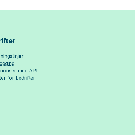
ifter
ningslinjer
logging
nnonser med API
ler for bedrifter