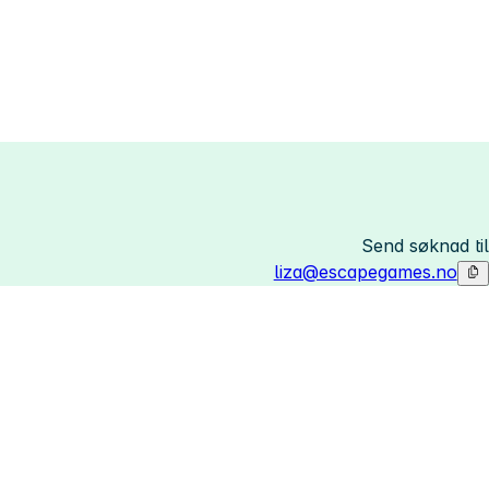
Send søknad til
liza@escapegames.no