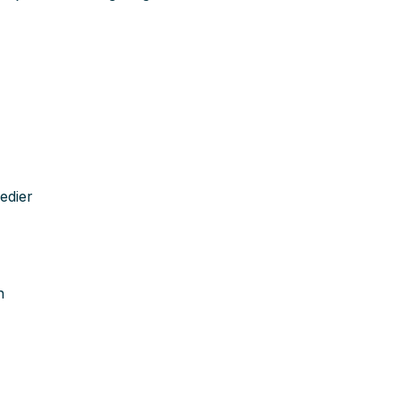
edier
n