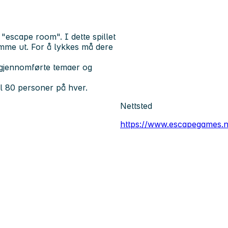
"escape room". I dette spillet
komme ut. For å lykkes må dere
gjennomførte temaer og
il 80 personer på hver.
Nettsted
https://www.escapegames.