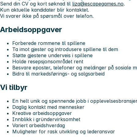
Send din CV og kort søknad til
liza@escapegames.no
.
Kun aktuelle kandidater blir kontaktet.
Vi svarer ikke på spørsmål over telefon.
Arbeidsoppgaver
Forberede rommene til spillene
Ta imot gjester og introdusere spillene til dem
Støtte gjestene underveis i spillene
Holde resepsjonsområdet rent
Besvare eposter, telefoner og meldinger på sosiale m
Bidra til markedsførings- og salgsarbeid
Vi tilbyr
En helt unik og spennende jobb i opplevelsesbransje
Daglig kontakt med mennesker
Kreative arbeidsoppgaver
Innblikk i gründervirksomhet
Variert arbeidshverdag
Muligheter for rask utvikling og lederansvar