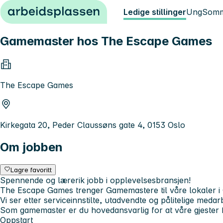
Hopp til innhold
Ledige stillinger
Ung
Somm
Gamemaster hos The Escape Games
The Escape Games
Kirkegata 20, Peder Claussøns gate 4, 0153 Oslo
Om jobben
Lagre favoritt
Spennende og lærerik jobb i opplevelsesbransjen!
The Escape Games trenger Gamemastere til våre lokaler i
Vi ser etter serviceinnstilte, utadvendte og pålitelige medar
Som gamemaster er du hovedansvarlig for at våre gjester f
Oppstart