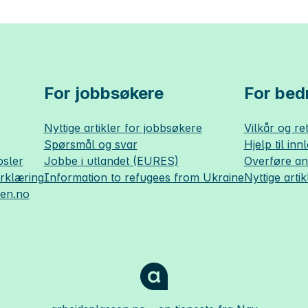
For jobbsøkere
For bedr
Nyttige artikler for jobbsøkere
Vilkår og ret
Spørsmål og svar
Hjelp til inn
sler
Jobbe i utlandet (EURES)
Overføre a
erklæring
Information to refugees from Ukraine
Nyttige artik
sen.no