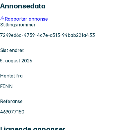
Annonsedata
Rapporter annonse
Stillingsnummer
7249ed6c-4759-4c7e-a513-94bab221a433
Sist endret
5. august 2026
Hentet fra
FINN
Referanse
469077150
Lignende annonser