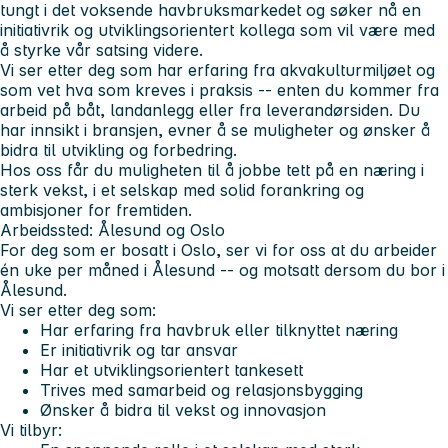
tungt i det voksende havbruksmarkedet og søker nå en
initiativrik og utviklingsorientert kollega som vil være med
å styrke vår satsing videre.
Vi ser etter deg som har erfaring fra akvakulturmiljøet og
som vet hva som kreves i praksis -- enten du kommer fra
arbeid på båt, landanlegg eller fra leverandørsiden. Du
har innsikt i bransjen, evner å se muligheter og ønsker å
bidra til utvikling og forbedring.
Hos oss får du muligheten til å jobbe tett på en næring i
sterk vekst, i et selskap med solid forankring og
ambisjoner for fremtiden.
Arbeidssted:
Ålesund og Oslo
For deg som er bosatt i Oslo, ser vi for oss at du arbeider
én uke per måned i Ålesund -- og motsatt dersom du bor i
Ålesund.
Vi ser etter deg som:
Har erfaring fra havbruk eller tilknyttet næring
Er initiativrik og tar ansvar
Har et utviklingsorientert tankesett
Trives med samarbeid og relasjonsbygging
Ønsker å bidra til vekst og innovasjon
Vi tilbyr: