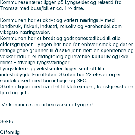
Kommunesenteret ligger på Lyngseidet og reisetid fra
Tromsø med buss/bil er ca. 1 ½ time.
Kommunen har et aktivt og
variert næringsliv
med
landbruk, fiskeri, industri, reiseliv og varehandel som
viktigste næringsveier.
Kommunen har et bredt og godt tjenestetilbud til alle
aldersgrupper. Lyngen har noe for enhver smak og det er
mange gode grunner til å søke jobb her: en spennende og
vakker natur, et mangfoldig og
levende kulturliv
og ikke
minst – trivelige lyngsværinger.
Lyngsdalen oppvekstsenter ligger sentralt til i
industribygda Furuflaten. Skolen har 22 elever og er
samlokalisert med barnehage og SFO.
Skolen ligger med nærhet til klatrejungel, kunstgressbane,
fjord og fjell.
Velkommen som arbeidssøker i Lyngen!
Sektor
Offentlig