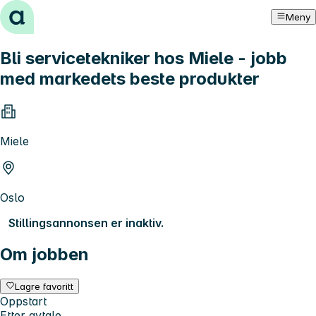
Hopp til innhold
Meny
Bli servicetekniker hos Miele - jobb
med markedets beste produkter
Miele
Oslo
Stillingsannonsen er inaktiv.
Om jobben
Lagre favoritt
Oppstart
Etter avtale