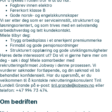
For å lykkes i rollen tror vi at du har:
Fagbrev innen elektro
Førerkort klasse B
Gode norsk- og engelskkunnskaper
Vi ser etter deg som er serviceinnstilt, strukturert og
løsningsorientert, og som trives med en selvstendig
arbeidshverdag og tett kundekontakt.
Miele tilbyr deg:
Trygg arbeidsplass i et anerkjent premiummerke
Firmabil og gode pensjonsordninger
Strukturert opplæring og gode utviklingsmuligheter
Høres dette interessant ut? Da vil vi gjerne høre mer om
deg - søk i dag!
Miele samarbeider med
rekrutteringsfirmaet Jobway i denne prosessen. Vi
vurderer søknader fortløpende, og din søknad vil bli
behandlet konfidensielt. Har du spørsmål, er du
velkommen til å kontakte rekrutteringskonsulent Tiril
Lundell Grande på e-post:
tiril.grande@jobway.no
eller
telefon: +47 994 73 474.
Om bedriften