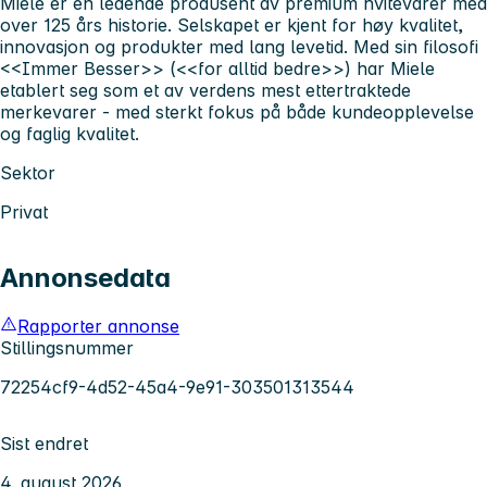
Miele er en ledende produsent av premium hvitevarer med
over 125 års historie. Selskapet er kjent for høy kvalitet,
innovasjon og produkter med lang levetid. Med sin filosofi
<<Immer Besser>> (<<for alltid bedre>>) har Miele
etablert seg som et av verdens mest ettertraktede
merkevarer - med sterkt fokus på både kundeopplevelse
og faglig kvalitet.
Sektor
Privat
Annonsedata
Rapporter annonse
Stillingsnummer
72254cf9-4d52-45a4-9e91-303501313544
Sist endret
4. august 2026