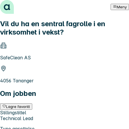
Hopp til innhold
Meny
Vil du ha en sentral fagrolle i en
virksomhet i vekst?
SafeClean AS
4056 Tananger
Om jobben
Lagre favoritt
Stillingstittel
Technical Lead
Type ansettelse