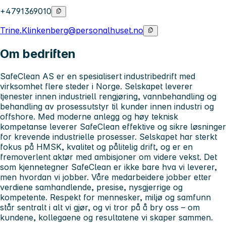
+4791369010
Trine.Klinkenberg@personalhuset.no
Om bedriften
SafeClean AS er en spesialisert industribedrift med
virksomhet flere steder i Norge. Selskapet leverer
tjenester innen industriell rengjøring, vannbehandling og
behandling av prosessutstyr til kunder innen industri og
offshore. Med moderne anlegg og høy teknisk
kompetanse leverer SafeClean effektive og sikre løsninger
for krevende industrielle prosesser. Selskapet har sterkt
fokus på HMSK, kvalitet og pålitelig drift, og er en
fremoverlent aktør med ambisjoner om videre vekst. Det
som kjennetegner SafeClean er ikke bare hva vi leverer,
men hvordan vi jobber. Våre medarbeidere jobber etter
verdiene samhandlende, presise, nysgjerrige og
kompetente. Respekt for mennesker, miljø og samfunn
står sentralt i alt vi gjør, og vi tror på å bry oss – om
kundene, kollegaene og resultatene vi skaper sammen.