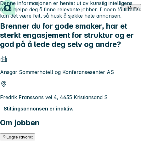
Denne informasjonen er hentet ut av kunstig intelligens
Hopp til innhold
Meny
for å hjelpe deg å finne relevante jobber. I noen få tilfeller
kan det være feil, så husk å sjekke hele annonsen.
Brenner du for gode smaker, har et
sterkt engasjement for struktur og er
god på å lede deg selv og andre?
Ansgar Sommerhotell og Konferansesenter AS
Fredrik Franssons vei 4, 4635 Kristiansand S
Stillingsannonsen er inaktiv.
Om jobben
Lagre favoritt