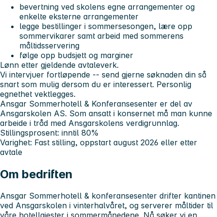
bevertning ved skolens egne arrangementer og
enkelte eksterne arrangementer
legge bestillinger i sommersesongen, lære opp
sommervikarer samt arbeid med sommerens
måltidsservering
følge opp budsjett og marginer
Lønn etter gjeldende avtaleverk.
Vi intervjuer fortløpende -- send gjerne søknaden din så
snart som mulig dersom du er interessert. Personlig
egnethet vektlegges.
Ansgar Sommerhotell & Konferansesenter er del av
Ansgarskolen AS. Som ansatt i konsernet må man kunne
arbeide i tråd med Ansgarskolens verdigrunnlag.
Stillingsprosent:
inntil 80%
Varighet:
Fast stilling, oppstart august 2026 eller etter
avtale
Om bedriften
Ansgar Sommerhotell & konferansesenter drifter kantinen
ved Ansgarskolen i vinterhalvåret, og serverer måltider til
våre hotellgjester i sommermånedene. Nå søker vi en