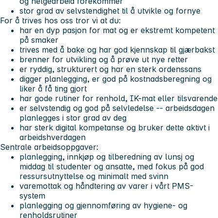
og helgearbeid forekommer
stor grad av selvstendighet til å utvikle og fornye
For å trives hos oss tror vi at du:
har en dyp pasjon for mat og er ekstremt kompetent
på smaker
trives med å bake og har god kjennskap til gjærbakst
brenner for utvikling og å prøve ut nye retter
er ryddig, strukturert og har en sterk ordenssans
digger planlegging, er god på kostnadsberegning og
liker å få ting gjort
har gode rutiner for renhold, IK-mat eller tilsvarende
er selvstendig og god på selvledelse -- arbeidsdagen
planlegges i stor grad av deg
har sterk digital kompetanse og bruker dette aktivt i
arbeidshverdagen
Sentrale arbeidsoppgaver:
planlegging, innkjøp og tilberedning av lunsj og
middag til studenter og ansatte, med fokus på god
ressursutnyttelse og minimalt med svinn
varemottak og håndtering av varer i vårt PMS-
system
planlegging og gjennomføring av hygiene- og
renholdsrutiner