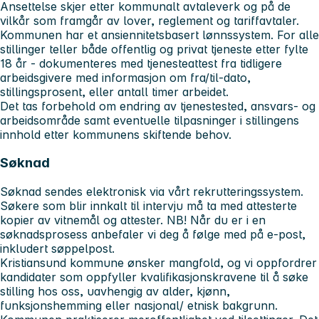
Ansettelse skjer etter kommunalt avtaleverk og på de
vilkår som framgår av lover, reglement og tariffavtaler.
Kommunen har et ansiennitetsbasert lønnssystem. For alle
stillinger teller både offentlig og privat tjeneste etter fylte
18 år - dokumenteres med tjenesteattest fra tidligere
arbeidsgivere med informasjon om fra/til-dato,
stillingsprosent, eller antall timer arbeidet.
Det tas forbehold om endring av tjenestested, ansvars- og
arbeidsområde samt eventuelle tilpasninger i stillingens
innhold etter kommunens skiftende behov.
Søknad
Søknad sendes elektronisk via vårt rekrutteringssystem.
Søkere som blir innkalt til intervju må ta med attesterte
kopier av vitnemål og attester.
NB! Når du er i en
søknadsprosess anbefaler vi deg å følge med på e-post,
inkludert søppelpost.
Kristiansund kommune ønsker mangfold, og vi oppfordrer
kandidater som oppfyller kvalifikasjonskravene til å søke
stilling hos oss, uavhengig av alder, kjønn,
funksjonshemming eller nasjonal/ etnisk bakgrunn.