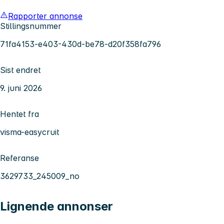
Rapporter annonse
Stillingsnummer
71fa4153-e403-430d-be78-d20f358fa796
Sist endret
9. juni 2026
Hentet fra
visma-easycruit
Referanse
3629733_245009_no
Lignende annonser