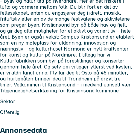
– byliv og natur tett på hverandre. Her er det friskere i
lufta og varmere mellom folk. Du blir fort en del av
fellesskapet, enten du engasjerer deg i idrett, musikk,
friluftsliv eller en av de mange festivalene og aktivitetene
som preger byen. Kristiansund byr på både hav og fjell,
og gir deg alle muligheter for et aktivt og variert liv – hele
året. Byen er også i vekst: Campus Kristiansund er etablert
som en ny møteplass for utdanning, innovasjon og
næringsliv – og kulturhuset Normoria er nytt kraftsenter
for kunst og kultur på Nordmøre. I tillegg har vi
Kulturfabrikken som byr på forestillinger og konserter
gjennom hele året. Og selv om vi ligger ytterst ved kysten,
er vi aldri langt unna: Fly tar deg til Oslo på 45 minutter,
og hurtigbåten bringer deg til Trondheim på drøyt tre
timer. Velkommen til Kristiansund – i medvind uansett vær.
Tilgjengelighetserklæring for Kristiansund kommune
Sektor
Offentlig
Annonsedata