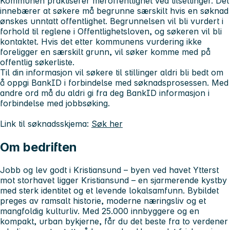
Kommunen praktiserer meroffentlighet ved tilsettinger. Det
innebærer at søkere må begrunne særskilt hvis en søknad
ønskes unntatt offentlighet. Begrunnelsen vil bli vurdert i
forhold til reglene i Offentlighetsloven, og søkeren vil bli
kontaktet. Hvis det etter kommunens vurdering ikke
foreligger en særskilt grunn, vil søker komme med på
offentlig søkerliste.
Til din informasjon vil søkere til stillinger aldri bli bedt om
å oppgi BankID i forbindelse med søknadsprosessen. Med
andre ord må du aldri gi fra deg BankID informasjon i
forbindelse med jobbsøking.
Link til søknadsskjema:
Søk her
Om bedriften
Jobb og lev godt i Kristiansund – byen ved havet Ytterst
mot storhavet ligger Kristiansund – en sjarmerende kystby
med sterk identitet og et levende lokalsamfunn. Bybildet
preges av ramsalt historie, moderne næringsliv og et
mangfoldig kulturliv. Med 25.000 innbyggere og en
kompakt, urban bykjerne, får du det beste fra to verdener