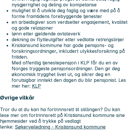
nysgjerrighet og deling av kompetanse
mulighet til å utvikle deg faglig og være med på å
forme framtidens forebyggende tjenester
en arbeidsgiver som verdsetter engasjement, kvalitet
og gode relasjoner
lønn etter gjeldende avtaleverk
dekning av flytteutgifter etter vedtatte retningslinjer
Kristiansund kommune har gode pensjons- og
forsikringsordninger, inkludert ulykkesforsikring på
fritiden.
Med offentlig tjenestepensjon i KLP får du en av
Norges tryggeste pensjonsordninger. Den gir deg
økonomisk trygghet livet ut, og sikrer deg en
forutsigbar inntekt den dagen du blir pensjonist. Les
mer her:
KLP
Øvrige vilkår
Tror du at du kan ha fortrinnsrett til stillingen? Du kan
lese mer om fortrinnsrett på Kristiansund kommune sine
hjemmesider ved å trykke på vedlagt
lenke:
Søkerveiledning - Kristiansund kommune