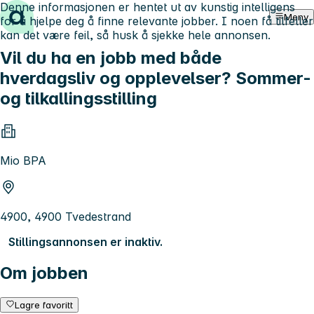
Denne informasjonen er hentet ut av kunstig intelligens
Hopp til innhold
Meny
for å hjelpe deg å finne relevante jobber. I noen få tilfeller
kan det være feil, så husk å sjekke hele annonsen.
Vil du ha en jobb med både
hverdagsliv og opplevelser? Sommer-
og tilkallingsstilling
Mio BPA
4900, 4900 Tvedestrand
Stillingsannonsen er inaktiv.
Om jobben
Lagre favoritt