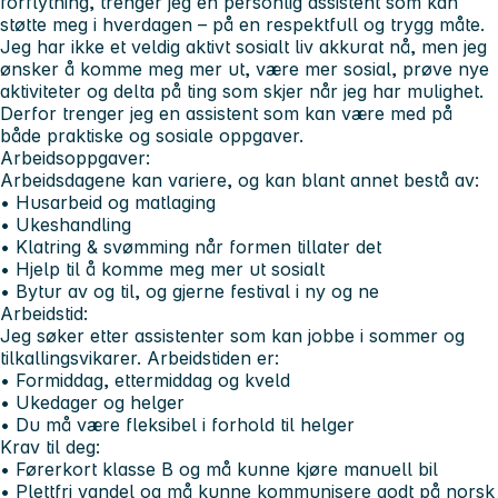
forflytning, trenger jeg en personlig assistent som kan
støtte meg i hverdagen – på en respektfull og trygg måte.
Jeg har ikke et veldig aktivt sosialt liv akkurat nå, men jeg
ønsker å komme meg mer ut, være mer sosial, prøve nye
aktiviteter og delta på ting som skjer når jeg har mulighet.
Derfor trenger jeg en assistent som kan være med på
både praktiske og sosiale oppgaver.
Arbeidsoppgaver:
Arbeidsdagene kan variere, og kan blant annet bestå av:
• Husarbeid og matlaging
• Ukeshandling
• Klatring & svømming når formen tillater det
• Hjelp til å komme meg mer ut sosialt
• Bytur av og til, og gjerne festival i ny og ne
Arbeidstid:
Jeg søker etter assistenter som kan jobbe i sommer og
tilkallingsvikarer. Arbeidstiden er:
• Formiddag, ettermiddag og kveld
• Ukedager og helger
• Du må være fleksibel i forhold til helger
Krav til deg:
• Førerkort klasse B og må kunne kjøre manuell bil
• Plettfri vandel og må kunne kommunisere godt på norsk