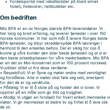
Fordelsportal med rabattavtaler på blant annet
hotell, hvitevarer, nettbutikker etc.
Om bedriften
Mio BPA er en av Norges største BPA-leverandører. Vi
har lang og bred erfaring, og leverer tjenester i over 150
norske kommuner. Vi har som mål å levere Norges beste
BPA-tjenester, og tilbyr skreddersydde BPA-løsninger i
henhold til den enkeltes behov. Det er viktig for oss å
kunne gi våre kunder den aller beste tjenesten og at vi er
den beste arbeidsplassen for våre medarbeidere. Mio BPA
er en del av Mio-konsernet som er 100 prosent norskeid.
Vi jobber alltid ut ifra disse verdiene:
• Respektfull:
Vi er åpne og møter andre med vennlighet
og forståelse. Alle vi møter skal føle seg sett, anerkjent
for den de er og verdifulle.
• Pålitelig:
Vi er til å stole på og holder det vi lover. Vi
opptrer på en måte som gir tillit og trygghet.
• Modig:
Vi utgjør en forskjell for hvert enkelt menneske vi
møter. Vi gir mennesker et bedre liv og frihet til å leve slik
de vil.