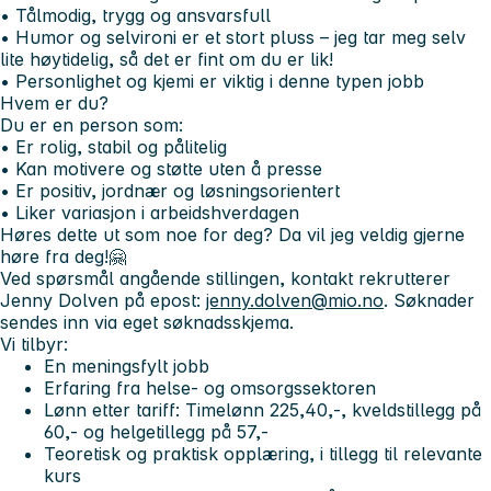
• Tålmodig, trygg og ansvarsfull
• Humor og selvironi er et stort pluss – jeg tar meg selv
lite høytidelig, så det er fint om du er lik!
• Personlighet og kjemi er viktig i denne typen jobb
Hvem er du?
Du er en person som:
• Er rolig, stabil og pålitelig
• Kan motivere og støtte uten å presse
• Er positiv, jordnær og løsningsorientert
• Liker variasjon i arbeidshverdagen
Høres dette ut som noe for deg? Da vil jeg veldig gjerne
høre fra deg!🤗
Ved spørsmål angående stillingen, kontakt rekrutterer
Jenny Dolven på epost:
jenny.dolven@mio.no
. Søknader
sendes inn via eget søknadsskjema.
Vi tilbyr:
En meningsfylt jobb
Erfaring fra helse- og omsorgssektoren
Lønn etter tariff: Timelønn 225,40,-, kveldstillegg på
60,- og helgetillegg på 57,-
Teoretisk og praktisk opplæring, i tillegg til relevante
kurs