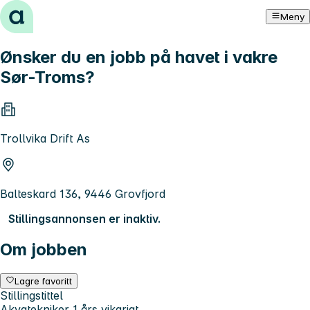
Hopp til innhold
Meny
Ønsker du en jobb på havet i vakre
Sør-Troms?
Trollvika Drift As
Balteskard 136, 9446 Grovfjord
Stillingsannonsen er inaktiv.
Om jobben
Lagre favoritt
Stillingstittel
Akvatekniker 1 års vikariat