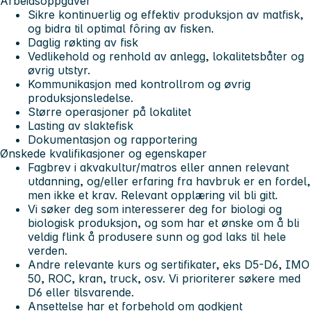
Arbeidsoppgaver
Sikre kontinuerlig og effektiv produksjon av matfisk,
og bidra til optimal fôring av fisken.
Daglig røkting av fisk
Vedlikehold og renhold av anlegg, lokalitetsbåter og
øvrig utstyr.
Kommunikasjon med kontrollrom og øvrig
produksjonsledelse.
Større operasjoner på lokalitet
Lasting av slaktefisk
Dokumentasjon og rapportering
Ønskede kvalifikasjoner og egenskaper
Fagbrev i akvakultur/matros eller annen relevant
utdanning, og/eller erfaring fra havbruk er en fordel,
men ikke et krav. Relevant opplæring vil bli gitt.
Vi søker deg som interesserer deg for biologi og
biologisk produksjon, og som har et ønske om å bli
veldig flink å produsere sunn og god laks til hele
verden.
Andre relevante kurs og sertifikater, eks D5-D6, IMO
50, ROC, kran, truck, osv. Vi prioriterer søkere med
D6 eller tilsvarende.
Ansettelse har et forbehold om godkjent