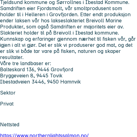
Tjeldsund kommune og Sørrollnes i Ibestad Kommune.
Samdriften eier Fjordsmolt, vår smoltprodusent som
holder til i Helleren i Grovfjorden. Etter endt produksjon
ender laksen vår hos lakseslakteriet Breivoll Marine
Produkter, som også Samdriften er majoritets eier av.
Slakteriet holder til på Breivoll i Ibestad kommune.
Kunnskap og erfaringer gjennom nærhet til fisken vår, går
igjen i alt vi gjør. Det er slik vi produserer god mat, og det
er slik vi både tar vare på fisken, naturen og skaper
resultater.
Våre tre landbaser er:
Balteskard 136, 9446 Grovfjord
Bryggeveien 8, 9445 Tovik
Ibestadveien 3446, 9450 Hamnvik
Sektor
Privat
Nettsted
https://www.northernlightssalmon.no/