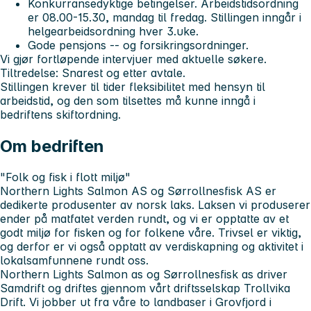
Konkurransedyktige betingelser. Arbeidstidsordning
er 08.00-15.30, mandag til fredag. Stillingen inngår i
helgearbeidsordning hver 3.uke.
Gode pensjons -- og forsikringsordninger.
Vi gjør fortløpende intervjuer med aktuelle søkere.
Tiltredelse: Snarest og etter avtale.
Stillingen krever til tider fleksibilitet med hensyn til
arbeidstid, og den som tilsettes må kunne inngå i
bedriftens skiftordning.
Om bedriften
"Folk og fisk i flott miljø"
Northern Lights Salmon AS og Sørrollnesfisk AS er
dedikerte produsenter av norsk laks. Laksen vi produserer
ender på matfatet verden rundt, og vi er opptatte av et
godt miljø for fisken og for folkene våre. Trivsel er viktig,
og derfor er vi også opptatt av verdiskapning og aktivitet i
lokalsamfunnene rundt oss.
Northern Lights Salmon as og Sørrollnesfisk as driver
Samdrift og driftes gjennom vårt driftsselskap Trollvika
Drift. Vi jobber ut fra våre to landbaser i Grovfjord i