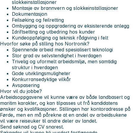
slokkeinstallasjoner
Montasje av brannvern og slokkeinstallasjoner
Dokumentasjon
Feilsøking og feilretting
Ombygging og oppgradering av eksisterende anlegg
Idriftsetting og utbedring hos kunder
Kundeoppfølging og teknisk rådgiving i felt
Hvorfor søke på stilling hos Nortronik?
Spennende arbeid med spesialisert teknologi
Stor grad av selvstendighet i hverdagen
Trivelig og uformelt arbeidsmiljø, men samtidig
struktur i hverdagen
Gode utviklingsmuligheter
Konkurransedyktige vilkår
Avspasering
Hvor vil du jobbe?
Arbeidsoppgavene vil kunne være av både landbasert og
maritim karakter, og kan tilpasses ut frå kandidatens
ønsker og kvalifikasjoner. Stillingen har kontoradresse på
Førde, men en må pårekne at en andel av arbeidsukene
vil være reiseuker til andre deler av landet.
Send søknad og CV snarest.
Søknader vil kunne bli vurdert fortløpende.