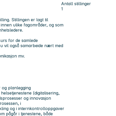
Antall stillinger
1
ng. Stillingen er lagt til
e innen ulike fagområder, og som
nhetsledere.
surs for de samlede
 Du vil også samarbeide nært med
unikasjon mv.
r og planlegging
helsetjenestene (digitalisering,
eidsprosesser og innovasjon
rosessen, i
ikling og i internkontrolloppgaver
 pågår i tjenestene, både