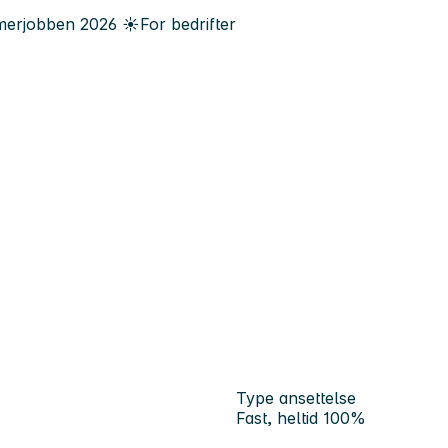
erjobben
2026
☀️
For bedrifter
Type ansettelse
Fast, heltid 100%