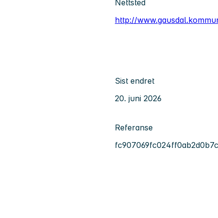
Nettsted
http://www.gausdal.kommu
Sist endret
20. juni 2026
Referanse
fc907069fc024ff0ab2d0b7