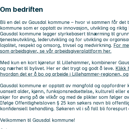
Om bedriften
Bli en del av Gausdal kommune – hvor vi sammen får det til!
kommune som er opptatt av innovasjon, utvikling og riktig kv
Gausdal kommune legger styrkebasert tilnærming til grunn
tjenesteutvikling, lederutvikling og for utvikling av organis
lojalitet, respekt og omsorg, trivsel og medvirkning.
For me
som arbeidsgiver, se vår arbeidsgiverplattform her.
Med kun en kort kjøretur til Lillehammer, kombinerer Gaus
og nærhet til bylivet. Her er det trygt og godt å leve.
Klikk 
hvordan det er å bo og arbeide i Lillehammer-regionen, og
Gausdal kommune er opptatt av mangfold og oppfordrer kval
uansett alder, kjønn, funksjonsnedsettelse, kulturell eller
skjer for øvrig på de vilkår og med de plikter som følger av
Ifølge Offentlighetsloven § 25 kan søkers navn bli offentli
konfidensiell behandling. Søkeren vil i så fall bli forespurt
Velkommen til Gausdal kommune!