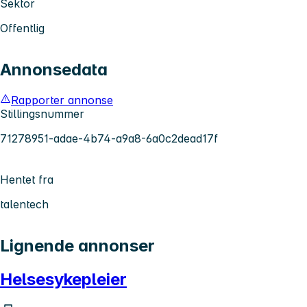
Sektor
Offentlig
Annonsedata
Rapporter annonse
Stillingsnummer
71278951-adae-4b74-a9a8-6a0c2dead17f
Hentet fra
talentech
Lignende annonser
Helsesykepleier