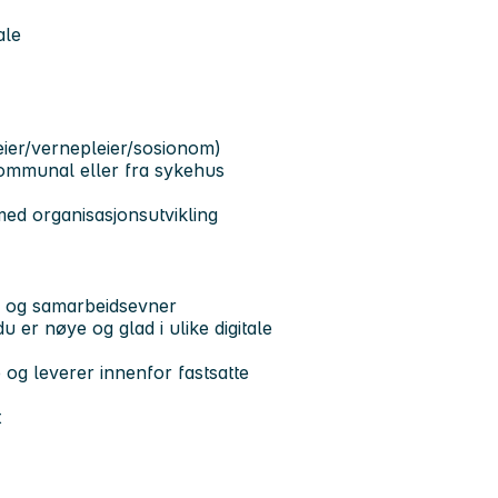
ale
eier/vernepleier/sosionom)
kommunal eller fra sykehus
med organisasjonsutvikling
iv og samarbeidsevner
er nøye og glad i ulike digitale
 og leverer innenfor fastsatte
t