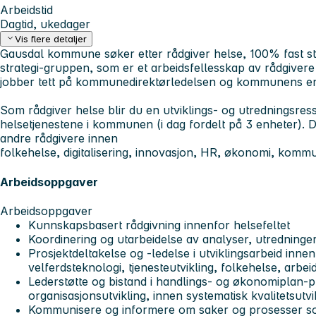
Arbeidstid
Dagtid, ukedager
Vis flere detaljer
Gausdal kommune søker etter rådgiver helse, 100% fast stilli
strategi-gruppen, som er et arbeidsfellesskap av rådgiver
jobber tett på kommunedirektørledelsen og kommunens e
Som rådgiver helse blir du en utviklings- og utredningsres
helsetjenestene i kommunen (i dag fordelt på 3 enheter).
andre rådgivere innen
folkehelse, digitalisering, innovasjon, HR, økonomi, komm
Arbeidsoppgaver
Arbeidsoppgaver
Kunnskapsbasert rådgivning innenfor helsefeltet
Koordinering og utarbeidelse av analyser, utredninge
Prosjektdeltakelse og -ledelse i utviklingsarbeid innen 
velferdsteknologi, tjenesteutvikling, folkehelse, arb
Lederstøtte og bistand i handlings- og økonomiplan-p
organisasjonsutvikling, innen systematisk kvalitetsutv
Kommunisere og informere om saker og prosesser som