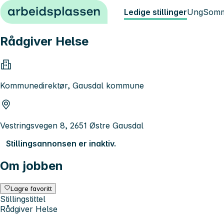
Hopp til innhold
Ledige stillinger
Ung
Somm
Rådgiver Helse
Kommunedirektør, Gausdal kommune
Vestringsvegen 8, 2651 Østre Gausdal
Stillingsannonsen er inaktiv.
Om jobben
Lagre favoritt
Stillingstittel
Rådgiver Helse