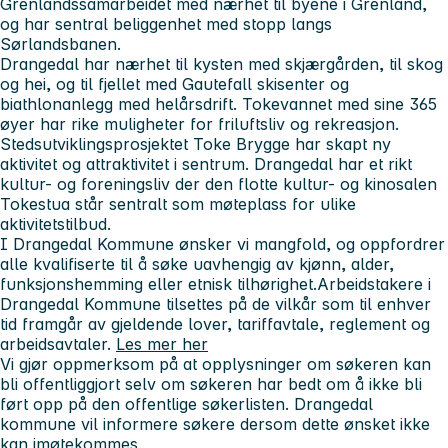
Grenlandssamarbeidet med nærhet til byene i Grenland,
og har sentral beliggenhet med stopp langs
Sørlandsbanen.
Drangedal har nærhet til kysten med skjærgården, til skog
og hei, og til fjellet med Gautefall skisenter og
biathlonanlegg med helårsdrift. Tokevannet med sine 365
øyer har rike muligheter for friluftsliv og rekreasjon.
Stedsutviklingsprosjektet Toke Brygge har skapt ny
aktivitet og attraktivitet i sentrum. Drangedal har et rikt
kultur- og foreningsliv der den flotte kultur- og kinosalen
Tokestua står sentralt som møteplass for ulike
aktivitetstilbud.
I Drangedal Kommune ønsker vi mangfold, og oppfordrer
alle kvalifiserte til å søke uavhengig av kjønn, alder,
funksjonshemming eller etnisk tilhørighet.Arbeidstakere i
Drangedal Kommune tilsettes på de vilkår som til enhver
tid framgår av gjeldende lover, tariffavtale, reglement og
arbeidsavtaler.
Les mer her
Vi gjør oppmerksom på at opplysninger om søkeren kan
bli offentliggjort selv om søkeren har bedt om å ikke bli
ført opp på den offentlige søkerlisten. Drangedal
kommune vil informere søkere dersom dette ønsket ikke
kan imøtekommes.